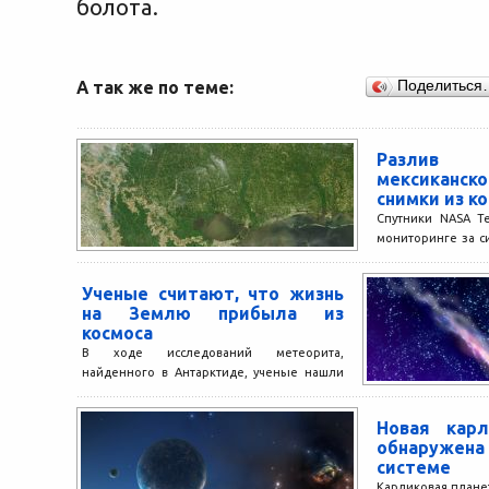
болота.
А так же по теме:
Поделиться
Разлив
мексикан
снимки из к
Спутники NASA T
мониторинге за с
и ликвидации огр
в Мексиканском...
Ученые считают, что жизнь
на Землю прибыла из
космоса
В ходе исследований метеорита,
найденного в Антарктиде, ученые нашли
новые веские свидетельства в пользу того,
что «строительный материал», благодаря
Новая карл
которому...
обнаружен
системе
Карликовая плане