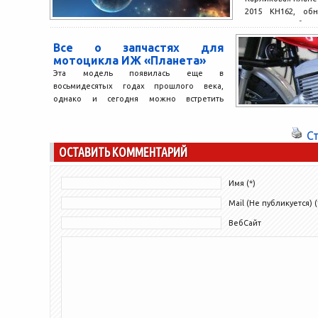
2015 КН162, об
системе, сообща
Международног
Все о запчастях для
союза. Знаменитые
мотоцикла ИЖ «Планета»
Эта модель появилась еще в
восьмидесятых годах прошлого века,
однако и сегодня можно встретить
гордого водителя на ухоженном
мотоцикле ИЖ...
С
ОСТАВИТЬ КОММЕНТАРИЙ
Имя (*)
Mail (Не публикуется) (
ВебСайт