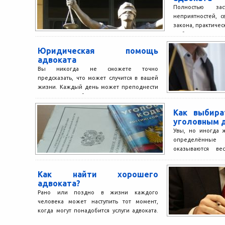
Полностью за
неприятностей, 
закона, практиче
любого челове
ситуация, в которой
Юридическая помощь
адвоката
Вы никогда не сможете точно
предсказать, что может случится в вашей
жизни. Каждый день может преподнести
сюрприз. Было бы лучше,...
Как выбира
уголовным 
Увы, но иногда 
определённые
оказываются ве
совершенно зако
способны порой по
Как найти хорошего
адвоката?
Рано или поздно в жизни каждого
человека может наступить тот момент,
когда могут понадобится услуги адвоката.
Москва станет тем городом,...