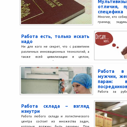
Мультивиз
отличия, 
специфика
Многие, кто собир
границу, заду
получения визы.
возникает вопрос о
Работа есть, только искать
надо
Ни для кого не секрет, что с развитием
различных инновационных технологий, а
также всей цивилизации в целом,
возрастают и потребности...
Работа в
мужчин, же
парам: в
посреднико
Работа за руб
популярнее, о
экономического к
Работа склада – взгляд
украинские мигр
изнутри
трудоустроиться в..
Работа любого склада и логистического
центра состоит из множества задач,
которые должны быть решены. При