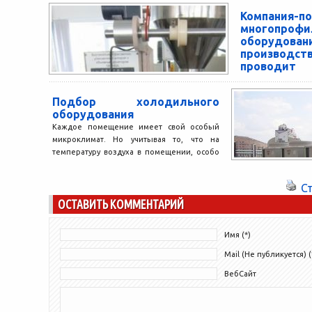
офисную мебель, которые...
Компания-п
многопрофи
оборуд
произво
проводит
распродажу
Компания-постав
Подбор холодильного
проводит беспрец
оборудования
января 2015 год
Каждое помещение имеет свой особый
оборудование 
микроклимат. Но учитывая то, что на
уровне....
температуру воздуха в помещении, особо
сильно влияет температура на...
С
ОСТАВИТЬ КОММЕНТАРИЙ
Имя (*)
Mail (Не публикуется) (
ВебСайт