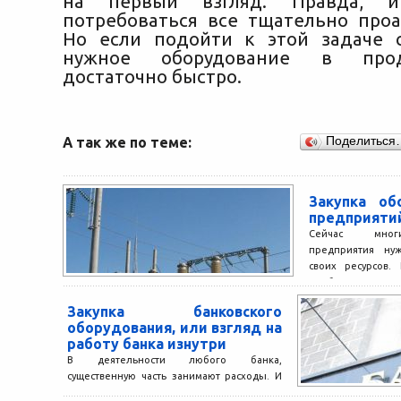
на первый взгляд. Правда, и
потребоваться все тщательно проа
Но если подойти к этой задаче 
нужное оборудование в про
достаточно быстро.
А так же по теме:
Поделиться
Закупка об
предприяти
Сейчас мног
предприятия ну
своих ресурсов. 
проблему компл
сразу уточнить – б
Закупка банковского
оборудования, или взгляд на
работу банка изнутри
В деятельности любого банка,
существенную часть занимают расходы. И
речь идет не о расходах на канцтовары и