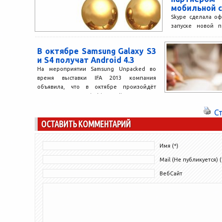
мобильной с
Skype сделала о
запуске новой п
для операторо
странах, где 
В октябре Samsung Galaxy S3
распространение 3
и S4 получат Android 4.3
На мероприятии Samsung Unpacked во
время выставки IFA 2013 компания
объявила, что в октябре произойдёт
развёртывание Android 4.3 Jelly Bean...
С
ОСТАВИТЬ КОММЕНТАРИЙ
Имя (*)
Mail (Не публикуется) (
ВебСайт