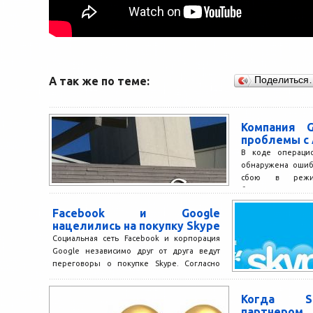
А так же по теме:
Поделиться
Компания G
проблемы с 
В коде операцио
обнаружена ошиб
сбою в режим
безопасности. Ка
пресса, из-за...
Facebook и Google
нацелились на покупку Skype
Социальная сеть Facebook и корпорация
Google независимо друг от друга ведут
переговоры о покупке Skype. Согласно
одному из источников Reuters,...
Когда S
партнеро