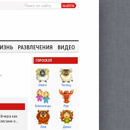
ИЗНЬ
РАЗВЛЕЧЕНИЯ
ВИДЕО
ГОРОСКОП
и.
Овен
Телец
Близнецы
Рак
Вчера как
легами о...
Лев
Дева