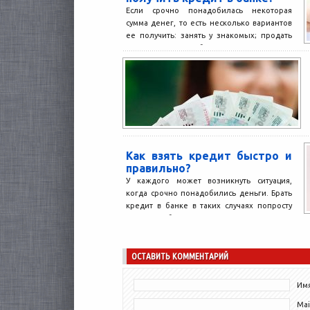
Если срочно понадобилась некоторая
сумма денег, то есть несколько вариантов
ее получить: занять у знакомых; продать
что-то ненужное; обратиться в...
Как взять кредит быстро и
правильно?
У каждого может возникнуть ситуация,
когда срочно понадобились деньги. Брать
кредит в банке в таких случаях попросту
нецелесообразно, по причине...
ОСТАВИТЬ КОММЕНТАРИЙ
Имя
Mai