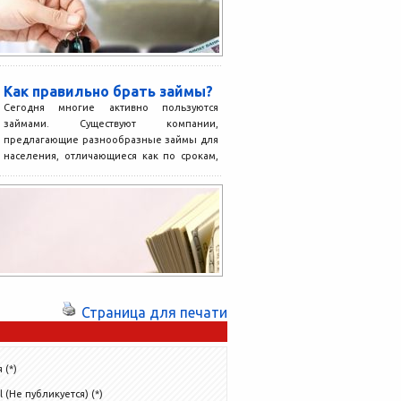
Как правильно брать займы?
Сегодня многие активно пользуются
займами. Существуют компании,
предлагающие разнообразные займы для
населения, отличающиеся как по срокам,
так и по допустимым...
Страница для печати
 (*)
l (Не публикуется) (*)