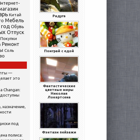
нтернет-
магазин
арь
Китай
Радуга
Мебель
то
 год
Обувь
ых
Отпуск
Покупки
Ремонт
а
ты
Соль
Поиграй с едой
во
ипты —
делает это
Фантастические
а Changan:
цветные миры
Николая
 доступны
Локертсена
, назначение,
нности
диски под
Фэнтази пейзажи
ена полиса: