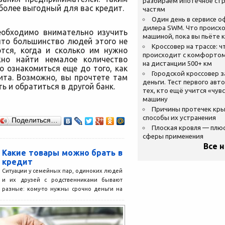
разбираем ипотечное стр
более выгодный для вас кредит.
частям
Один день в сервисе 
дилера SWM. Что происхо
еобходимо внимательно изучить
машиной, пока вы пьёте 
 что большинство людей этого не
Кроссовер на трассе: ч
ются, когда и сколько им нужно
происходит с комфортом
жно найти немалое количество
на дистанции 500+ км
 ознакомиться еще до того, как
Городской кроссовер 
ита. Возможно, вы прочтете там
деньги. Тест первого авт
ь и обратиться в другой банк.
тех, кто ещё учится «чув
машину
Причины протечек кр
способы их устранения
Поделиться…
Плоская кровля — плю
сферы применения
Все 
Какие товары можно брать в
кредит
Ситуации у семейных пар, одиноких людей
и их друзей с родственниками бывают
разные: кому-то нужны срочно деньги на
лечение, а...