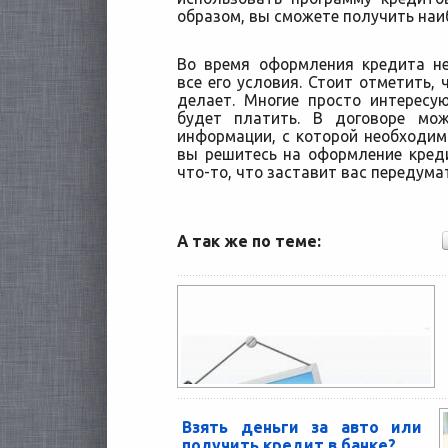
образом, вы сможете получить наи
Во время оформления кредита н
все его условия. Стоит отметить,
делает. Многие просто интересу
будет платить. В договоре мо
информации, с которой необходимо
вы решитесь на оформление кред
что-то, что заставит вас передумат
А так же по теме:
Взять деньги за авто или
получить кредит в банке?