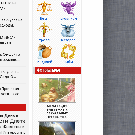
татью на
ах...
Весы
Скорпион
Наткнулся на
одходы...
ал мысли
Стрелец
Козерог
пгрей...
:
Слушайте,
 реально...
Водолей
Рыбы
ФОТОГАЛЕРЕЯ
ткнулся на
Ладо О...
:
Прочитал
ости Ладо,...
Коллекция
винтажных
пасхальных
День в
сы
открыток
ети
Диета
а
Животные
ы
Интересные