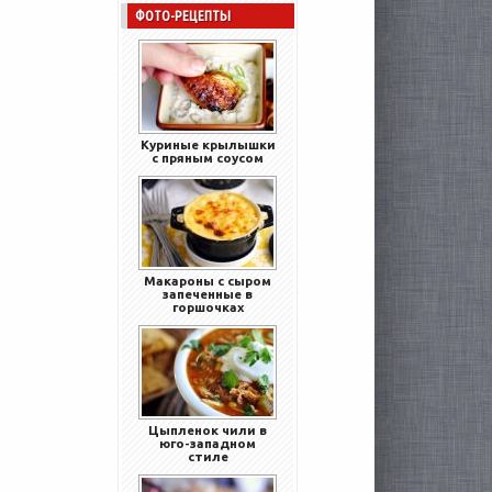
ФОТО-РЕЦЕПТЫ
Куриные крылышки
с пряным соусом
Макароны с сыром
запеченные в
горшочках
Цыпленок чили в
юго-западном
стиле