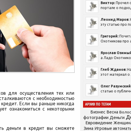
Виктор:
Прочел с
портале о подход
Леонид Маров:
эту статью про п
Григорий:
Почит
Охотникова про а
Ярослав Озимый
а Ладо Охотников
Глеб Жданов:
На
этот материал о 
Олег Разумский
статью о публичн
сов для осуществления тех или
 сталкиваются с необходимостью
 кредит. Если вы раньше никогда
АРХИВ ПО ТЕГАМ
дует ознакомиться с некоторыми
Бизнес
Весна
Воло
Д
фотографии
Деньги
Евровидение
Женщин
ять деньги в кредит вы сможете
Зима
Игровые автомат