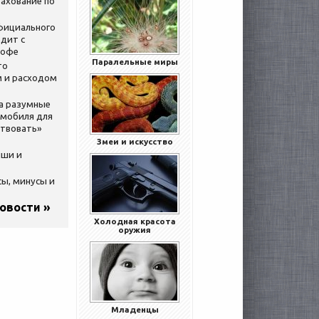
ахование по
официального
дит с
кофе
Паралельные миры
то
 и расходом
за разумные
омобиля для
ствовать»
Змеи и искусство
ыши и
сы, минусы и
новости »
Холодная красота
оружия
Младенцы