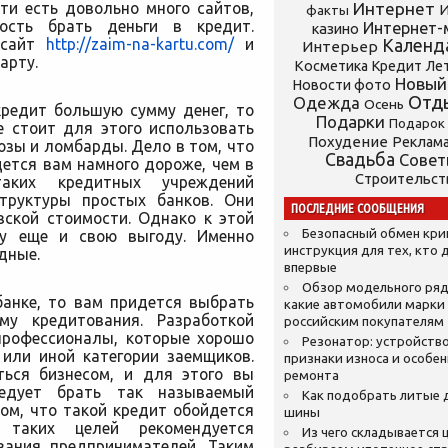
ти есть довольно много сайтов,
Интернет
И
факты
сть брать деньги в кредит.
Интернет-
казино
 сайт
http://zaim-na-kartu.com/
и
Календ
Интерьер
арту.
Косметика
Кредит
Ле
Новый
Новости фото
Отд
Одежда
Осень
кредит большую сумму денег, то
Подарки
Подарок
е стоит для этого использовать
Похудение
Реклам
зы и ломбарды. Дело в том, что
Свадьба
Сове
ется вам намного дороже, чем в
Строительст
таких кредитных учреждений
труктуры простых банков. Они
ПОСЛЕДНИЕ СООБЩЕНИЯ
вской стоимости. Однако к этой
Безопасный обмен кр
ху еще и свою выгоду. Именно
инструкция для тех, кто 
дные.
впервые
Обзор модельного ряд
банке, то вам придется выбрать
какие автомобили марки
му кредитования. Разработкой
российским покупателям
профессионалы, которые хорошо
Резонатор: устройство
 или иной категории заемщиков.
признаки износа и особе
ться бизнесом, и для этого вы
ремонта
едует брать так называемый
Как подобрать литые 
ом, что такой кредит обойдется
шины
таких целей рекомендуется
Из чего складывается ц
вания предпринимателей. Таким