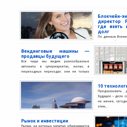
Блокчейн-эн
директор P
где взять 
долг
По данным Всемир
совокупный о
кредитов, выдан
Вендинговые машины —
достиг 90% мирово
продавцы будущего
Все чаще мы видим разнообразные
автоматы в супермаркетах, молах, в
пешеходных переходах: они не только
предлагают воду, печенье или кофе,...
10 технолог
Предсказывать
будущее – дело с
не менее, сегод
этим,...
Рынок и инвестиции
Рынки, на которых капитал обменивается