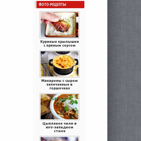
ФОТО-РЕЦЕПТЫ
Куриные крылышки
с пряным соусом
Макароны с сыром
запеченные в
горшочках
Цыпленок чили в
юго-западном
стиле