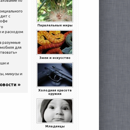
ахование по
официального
дит с
кофе
Паралельные миры
то
 и расходом
за разумные
омобиля для
ствовать»
Змеи и искусство
ыши и
сы, минусы и
новости »
Холодная красота
оружия
Младенцы