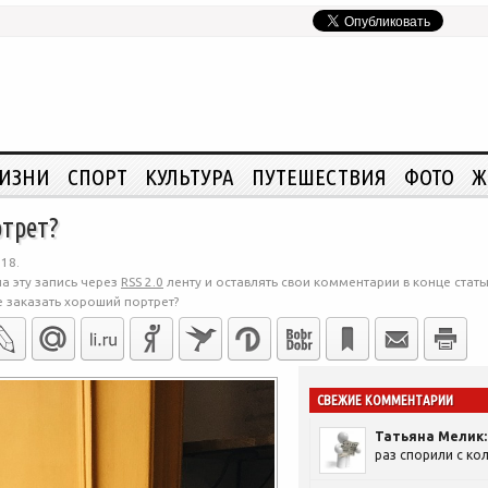
ЖИЗНИ
СПОРТ
КУЛЬТУРА
ПУТЕШЕСТВИЯ
ФОТО
Ж
ртрет?
18.
а эту запись через
RSS 2.0
ленту и оставлять свои комментарии в конце стать
е заказать хороший портрет?
СВЕЖИЕ КОММЕНТАРИИ
Татьяна Мелик:
раз спорили с кол