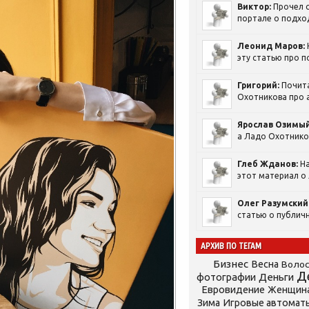
Виктор:
Прочел с
портале о подход
Леонид Маров:
эту статью про п
Григорий:
Почит
Охотникова про а
Ярослав Озимый
а Ладо Охотников
Глеб Жданов:
На
этот материал о 
Олег Разумский
статью о публичн
АРХИВ ПО ТЕГАМ
Бизнес
Весна
Воло
Д
фотографии
Деньги
Евровидение
Женщин
Зима
Игровые автомат