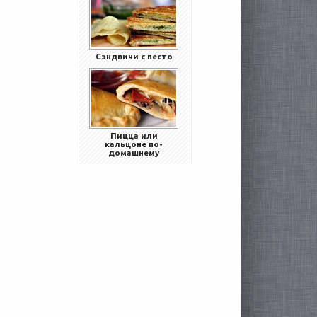
Сэндвичи с песто
Пицца или
кальцоне по-
домашнему