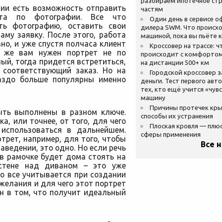
разбираем ипотечное стр
ии есть возможность отправить
частям
ета по фотографии. Все что
Один день в сервисе 
ить фотографию, оставить свои
дилера SWM. Что происхо
му заявку. После этого, работа
машиной, пока вы пьёте 
о, и уже спустя полчаса клиент
Кроссовер на трассе: ч
и же вам нужен портрет не по
происходит с комфортом
ый, тогда придется встретиться,
на дистанции 500+ км
 соответствующий заказ. Но на
Городской кроссовер 
раздо больше популярны именно
деньги. Тест первого авт
тех, кто ещё учится «чув
машину
Причины протечек кр
ыть выполнены в разном ключе.
способы их устранения
а, или точнее, от того, для чего
Плоская кровля — плю
 использоваться в дальнейшем.
сферы применения
трет, например, для того, чтобы
Все 
аведении, это одно. Но если речь
в рамочке будет дома стоять на
 стене над диваном – это уже
то все учитывается при создании
желания и для чего этот портрет
н в том, что получит идеальный