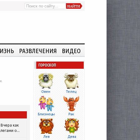
ИЗНЬ
РАЗВЛЕЧЕНИЯ
ВИДЕО
ГОРОСКОП
и.
Овен
Телец
Близнецы
Рак
Вчера как
легами о...
Лев
Дева