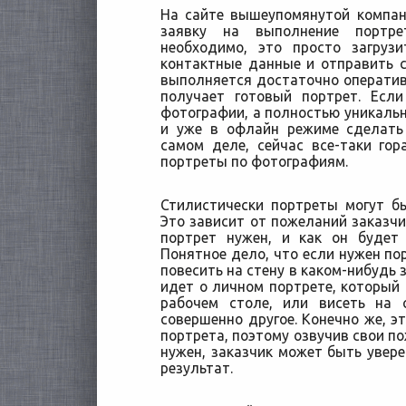
На сайте вышеупомянутой компан
заявку на выполнение портр
необходимо, это просто загруз
контактные данные и отправить са
выполняется достаточно оперативн
получает готовый портрет. Есл
фотографии, а полностью уникальн
и уже в офлайн режиме сделать
самом деле, сейчас все-таки го
портреты по фотографиям.
Стилистически портреты могут б
Это зависит от пожеланий заказчик
портрет нужен, и как он будет
Понятное дело, что если нужен пор
повесить на стену в каком-нибудь з
идет о личном портрете, который 
рабочем столе, или висеть на
совершенно другое. Конечно же, э
портрета, поэтому озвучив свои по
нужен, заказчик может быть увере
результат.