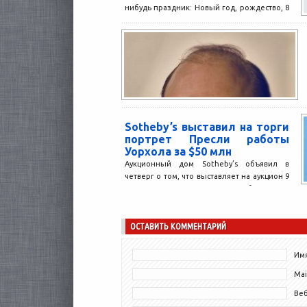
нибудь праздник: Новый год, рождество, 8
марта,...
Sotheby’s выставил на торги
портрет Пресли работы
Уорхола за $50 млн
Аукционный дом Sotheby’s объявил в
четверг о том, что выставляет на аукцион 9
мая портрет Элвиса Пресли работы Энди
Уорхола....
ОСТАВИТЬ КОММЕНТАРИЙ
Имя
Mai
Ве