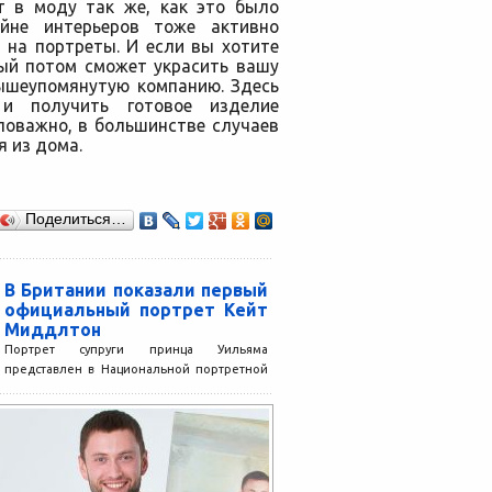
т в моду так же, как это было
айне интерьеров тоже активно
 на портреты. И если вы хотите
рый потом сможет украсить вашу
вышеупомянутую компанию. Здесь
и получить готовое изделие
ловажно, в большинстве случаев
я из дома.
Поделиться…
В Британии показали первый
официальный портрет Кейт
Миддлтон
Портрет супруги принца Уильяма
представлен в Национальной портретной
галерее. Национальная портретная
галерея представила первый
официальный портрет герцогини
Кембриджской Кейт Миддлтон,...