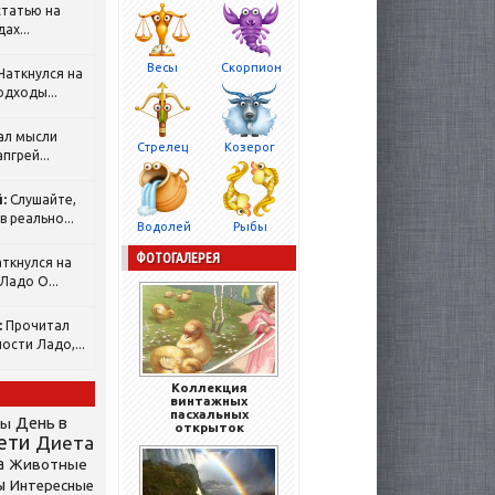
татью на
ах...
Весы
Скорпион
Наткнулся на
одходы...
ал мысли
Стрелец
Козерог
пгрей...
:
Слушайте,
 реально...
Водолей
Рыбы
ФОТОГАЛЕРЕЯ
ткнулся на
Ладо О...
:
Прочитал
ости Ладо,...
Коллекция
винтажных
пасхальных
День в
сы
открыток
ети
Диета
а
Животные
ы
Интересные