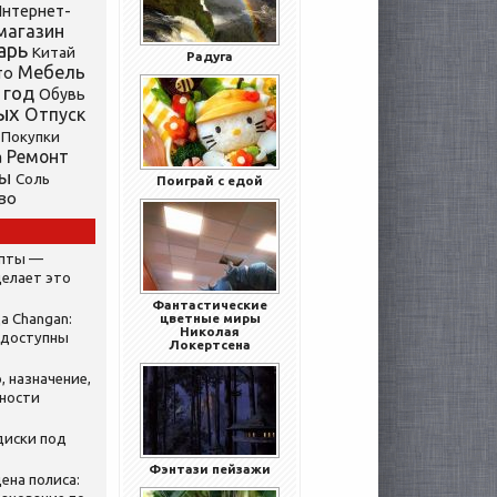
нтернет-
магазин
арь
Китай
Радуга
Мебель
то
 год
Обувь
ых
Отпуск
Покупки
Ремонт
а
ты
Соль
Поиграй с едой
во
ипты —
делает это
Фантастические
а Changan:
цветные миры
Николая
 доступны
Локертсена
, назначение,
нности
диски под
Фэнтази пейзажи
ена полиса: