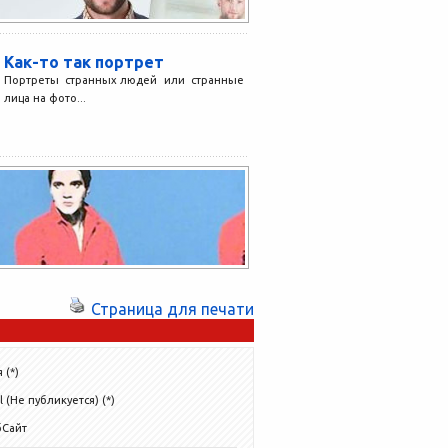
Как-то так портрет
Портреты странных людей или странные
лица на фото...
Страница для печати
 (*)
l (Не публикуется) (*)
бСайт