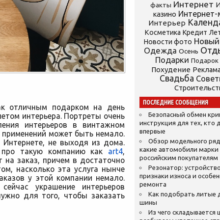
Интернет
И
факты
Интернет-
казино
Календ
Интерьер
Косметика
Кредит
Ле
Новый
Новости фото
Отд
Одежда
Осень
Подарки
Подарок
Похудение
Реклам
Свадьба
Сове
Строительст
ПОСЛЕДНИЕ СООБЩЕНИЯ
ак отличным подарком на день
Безопасный обмен кр
етом интерьера. Портреты очень
инструкция для тех, кто 
ления интерьеров в винтажном
впервые
– применений может быть немало.
Обзор модельного ряд
 Интернете, не выходя из дома.
какие автомобили марки
ь про такую компанию как
art4
,
российским покупателям
 на заказ, причем в достаточно
Резонатор: устройство
том, насколько эта услуга нынче
признаки износа и особе
аказов у этой компании немало.
ремонта
 сейчас украшение интерьеров
Как подобрать литые 
нужно для того, чтобы заказать
шины
Из чего складывается ц