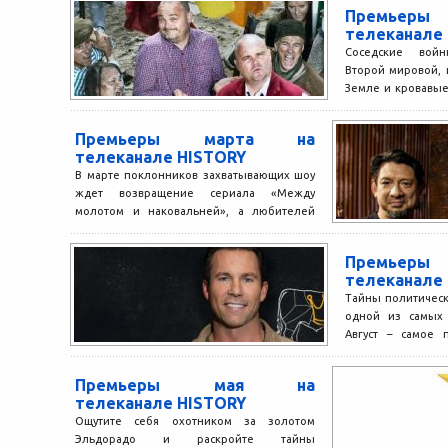
Премьер
телеканале
Соседские вой
Второй мировой,
Земле и кровавы
месяц осени з
телеканала...
Премьеры марта на
телеканале HISTORY
В марте поклонников захватывающих шоу
ждет возвращение сериала «Между
молотом и наковальней», а любителей
истории – проект «Воспоминания о
Второй...
Премьеры
телеканале
Тайны политическ
одной из самых
Август – самое 
погружения в исто
Премьеры мая на
телеканале HISTORY
Ощутите себя охотником за золотом
Эльдорадо и раскройте тайны