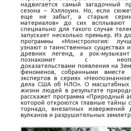
надвигается самый загадочный п
сезона – Хэллоуин. Но, если сюже
еще не забыт, а старые серии
материалов» до сих всплывают
в
специально для такого случая теле
запускает несколько премьер. Из д
программы «Монстрология: луч
узнают о таинственных существах и
древних легенд, а рок-музыкан
познакомит с неопров
доказательствами появления на Зе
феноменов, собранными вместе
экспертов в сериях «Неопознанное
дела США об НЛО». О масштабных
жизни людей в результате природ
расскажет программа «Природный ап
которой откроются главные тайны 
торнадо, внезапных извержений 
вулканов и разрушительных землетр