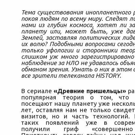
Тема существования инопланетного 
покоя людям по всему миру. Следят л
нами из глубин космоса, хотят ли 
планету или, может быть, уже да
Землей, заставляя политических лид
их волю?
Подобными вопросами сегод
только уфологии и сторонники теор
слишком уж много зарегистрировано 
наблюдение за НЛО не удавалось объ
обманом зрения. Узнать о них в этом 
все зрители телеканала HISTORY.
В сериале
«Древние пришельцы»
ра
популярная теория о том, что 
посещают нашу планету уже нескол
лет, оставляя нам не только свиде
визитов, но и часть технологий.
таких появлений уже в соврем
получили гриф «совершенно