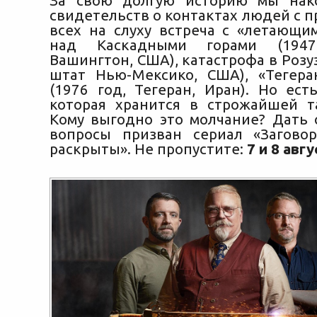
За свою долгую историю мы нак
свидетельств о контактах людей с 
всех на слуху встреча с «летающи
над Каскадными горами (194
Вашингтон, США), катастрофа в Розуэ
штат Нью-Мексико, США), «Тегера
(1976 год, Тегеран, Иран). Но ест
которая хранится в строжайшей т
Кому выгодно это молчание? Дать 
вопросы призван сериал «Загово
раскрыты». Не пропустите:
7 и 8 авгу