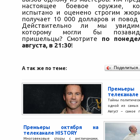
настоящее боевое оружие, ко
испытано и оценено строгим жюр
получает 10 000 долларов и повод 
Действительно ли мы увидим 
которому могли бы позавид
пришельцы? Смотрите
по понеде
августа, в 21:30
!
А так же по теме:
Поделиться
Премьеры
телеканале
Тайны политическ
одной из самых
Август – самое 
погружения в исто
Премьеры октября на
телеканале HISTORY
Многовековые споры с англичанами,