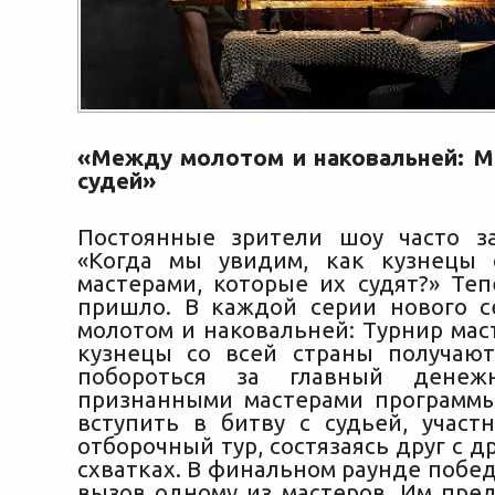
«Между молотом и наковальней: М
судей»
Постоянные зрители шоу часто з
«Когда мы увидим, как кузнецы 
мастерами, которые их судят?» Теп
пришло. В каждой серии нового 
молотом и наковальней: Турнир мас
кузнецы со всей страны получаю
побороться за главный дене
признанными мастерами программ
вступить в битву с судьей, участ
отборочный тур, состязаясь друг с д
схватках. В финальном раунде побе
вызов одному из мастеров. Им пред