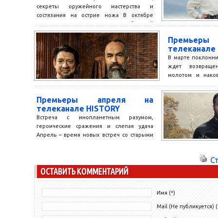
секреты оружейного мастерства и
состязания на острие ножа В октябре
телеканал HISTORY порадует любителей
истории необычным...
Премьер
телеканале
В марте поклонн
ждет возвраще
молотом и наков
истории – про
Второй...
Премьеры апреля на
телеканале HISTORY
Встреча с инопланетным разумом,
героические сражения и слепая удача
Апрель – время новых встреч со старыми
знакомыми на телеканале HISTORY....
С
ОСТАВИТЬ КОММЕНТАРИЙ
Имя (*)
Mail (Не публикуется) (