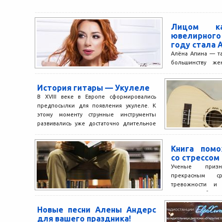
Лицом кал
ювелирного
году стала 
Алёна Апина — та
большинству ж
гламура, сильна
женственная и оче
История гитары — Укулеле
В XVIII веке в Европе сформировались
предпосылки для появления укулеле. К
этому моменту струнные инструменты
развивались уже достаточно длительное
время....
Книга помо
со стрессом
Ученые приз
прекрасным с
тревожности и 
оказывает боле
организм, чем...
Новые песни Алены Андерс
для вашего праздника!