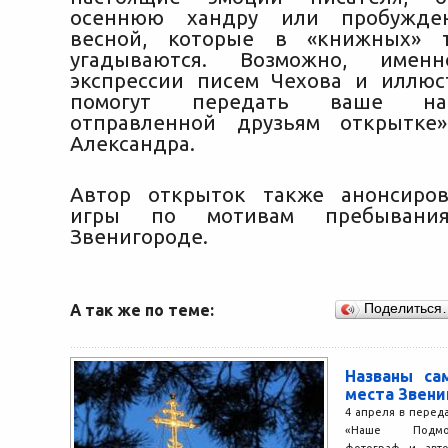
осеннюю хандру или пробужде
весной, которые в «книжных» 
угадываются. Возможно, именн
экспрессии писем Чехова и иллю
помогут передать ваше на
отправленной друзьям открытке
Александра.
Автор открыток также анонсиров
игры по мотивам пребывани
Звенигороде.
А так же по теме:
Поделиться
Названы са
места Звен
4 апреля в перед
«Наше Подмос