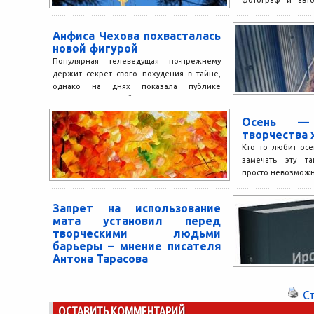
фотограф и авто
интересных пут
Калинина...
Анфиса Чехова похвасталась
новой фигурой
Популярная телеведущая по-прежнему
держит секрет свого похудения в тайне,
однако на днях показала публике
довольно заметный результат. На снимке
изрядно...
Осень —
творчества
Кто то любит осе
замечать эту та
просто невозможн
Запрет на использование
мата установил перед
творческими людьми
барьеры – мнение писателя
Антона Тарасова
Вступивший в силу 1 июля Закон о запрете
использования ненормативной лексики в
С
теле- и радиоэфире, кинопрокате и при
ОСТАВИТЬ КОММЕНТАРИЙ
публичном исполнении...