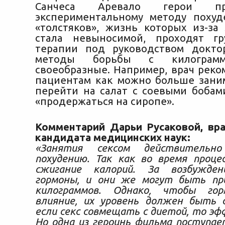
Санчеса Аревало герои п
экспериментальному методу похуд
«толстяков», жизнь которых из-за
стала невыносимой, проходят гр
терапии под руководством докто
методы борьбы с килограмм
своеобразные. Например, врач реко
пациентам как можно больше заним
перейти на салат с соевыми бобам
«продержаться на сиропе».
Комментарий Дарьи Русаковой, вра
кандидата медицинских наук:
«Занятия сексом действительно
похудению. Так как во время проце
сжигание калорий. За возбужде
гормоны, и они же могут быть пр
килограммов. Однако, чтобы гор
влияние, их уровень должен быть 
если секс совмещать с диетой, то эф
Но одна из героинь фильма поступае