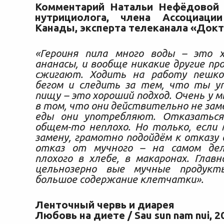
Комментарий Натальи Нефёдовой 
нутрициолога, члена Ассоциаци
Канады, эксперта телеканала «Док
«Героиня пила много воды – это 
ананасы, и вообще никакие другие пр
сжигают. Ходить на работу пешко
бегом и следить за тем, что ты у
пищу – это хороший подход. Очень у м
в том, что они действительно не зам
еды они употребляют. Отказатьс
общем-то неплохо. Но только, если
замену, грамотно подойдём к отказу 
отказ от мучного – на самом де
плохого в хлебе, в макаронах. Глав
цельнозерно вые мучные продукт
большое содержание клетчатки».
Ленточный червь и диарея
Любовь на диете / Sau sun nam nui, 2