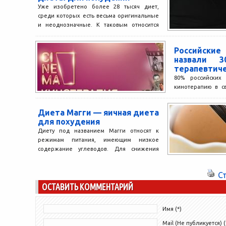
Уже изобретено более 28 тысяч диет,
среди которых есть весьма оригинальные
и неоднозначные. К таковым относится
диета про группе крови....
Российск
назвали 
терапевтич
80% российских 
кинотерапию в с
результата опрос
который совмес
Диета Магги — яичная диета
составил список...
для похудения
Диету под названием Магги относят к
режимам питания, имеющим низкое
содержание углеводов. Для снижения
массы тела в данном случае
используются...
С
ОСТАВИТЬ КОММЕНТАРИЙ
Имя (*)
Mail (Не публикуется) (