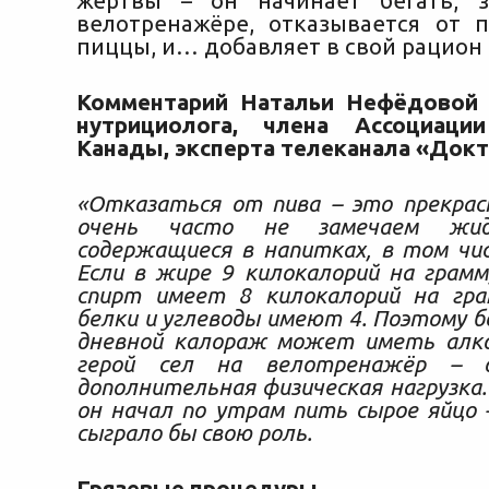
жертвы – он начинает бегать, з
велотренажёре, отказывается от 
пиццы, и… добавляет в свой рацион
Комментарий Натальи Нефёдовой 
нутрициолога, члена Ассоциаци
Канады, эксперта телеканала «Док
«Отказаться от пива – это прекрас
очень часто не замечаем жидк
содержащиеся в напитках, в том чис
Если в жире 9 килокалорий на грам
спирт имеет 8 килокалорий на гра
белки и углеводы имеют 4. Поэтому б
дневной калораж может иметь алко
герой сел на велотренажёр – 
дополнительная физическая нагрузка.
он начал по утрам пить сырое яйцо 
сыграло бы свою роль.
Грязевые процедуры