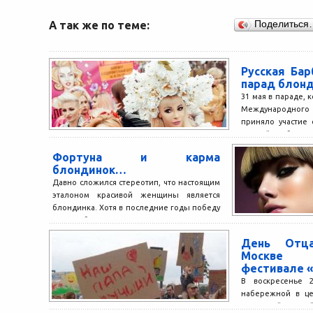
А так же по теме:
Поделиться
Русская Бар
парад блон
31 мая в параде, 
Международного 
приняло участие 
русской Барби...
Фортуна и карма
блондинок…
Давно сложился стереотип, что настоящим
эталоном красивой женщины является
блондинка. Хотя в последние годы победу
на большинстве международных
конкурсов красоты...
День Отц
Москве 
фестивале «
В воскресенье 
набережной в це
городской семе