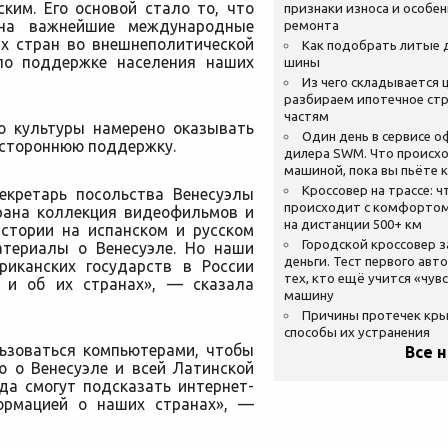
ким. Его основой стало то, что
признаки износа и особе
на важнейшие международные
ремонта
их стран во внешнеполитической
Как подобрать литые 
 по поддержке населения наших
шины
Из чего складывается ц
разбираем ипотечное стр
частям
о культуры намерено оказывать
Один день в сервисе 
естороннюю поддержку.
дилера SWM. Что происхо
машиной, пока вы пьёте 
Кроссовер на трассе: ч
екретарь посольства Венесуэлы
происходит с комфортом
брана коллекция видеофильмов и
на дистанции 500+ км
истории на испанском и русском
Городской кроссовер 
атериалы о Венесуэле. Но наши
деньги. Тест первого авт
риканских государств в России
тех, кто ещё учится «чув
 и об их странах», — сказала
машину
Причины протечек кр
способы их устранения
льзоваться компьютерами, чтобы
Все 
ю о Венесуэле и всей Латинской
да смогут подсказать интернет-
ормацией о наших странах», —