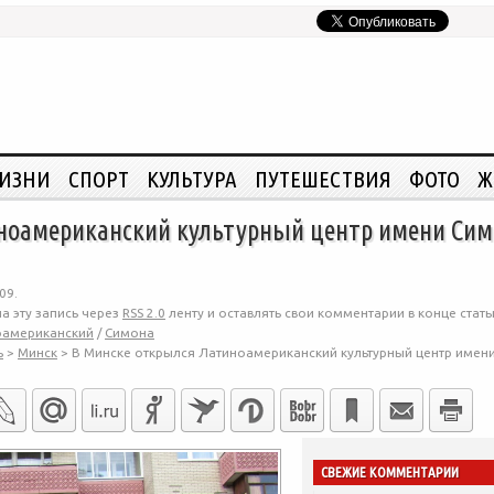
ЖИЗНИ
СПОРТ
КУЛЬТУРА
ПУТЕШЕСТВИЯ
ФОТО
Ж
ноамериканский культурный центр имени Сим
09.
а эту запись через
RSS 2.0
ленту и оставлять свои комментарии в конце стать
оамериканский
/
Симона
ь
>
Минск
>
В Минске открылся Латиноамериканский культурный центр имен
СВЕЖИЕ КОММЕНТАРИИ