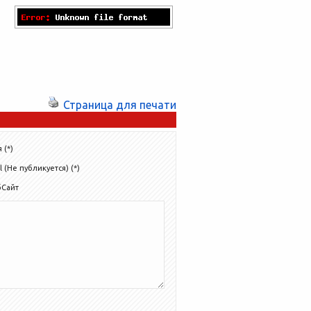
подвале...
Страница для печати
 (*)
l (Не публикуется) (*)
бСайт