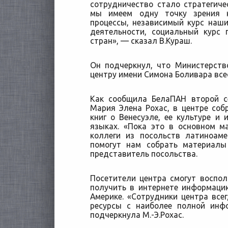
сотрудничество стало стратегичес
мы имеем одну точку зрения 
процессы, независимый курс наш
деятельности, социальный курс
стран», — сказал В.Кураш.
Он подчеркнул, что Министерств
центру имени Симона Боливара вс
Как сообщила БелаПАН второй с
Мария Элена Рохас, в центре со
книг о Венесуэле, ее культуре и 
языках. «Пока это в основном м
коллеги из посольств латиноаме
помогут нам собрать материалы
представитель посольства.
Посетители центра смогут воспо
получить в интернете информаци
Америке. «Сотрудники центра всег
ресурсы с наиболее полной инф
подчеркнула М.-Э.Рохас.