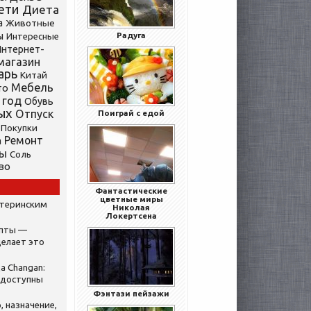
ети
Диета
а
Животные
ы
Радуга
Интересные
нтернет-
магазин
арь
Китай
Мебель
то
 год
Обувь
ых
Отпуск
Поиграй с едой
Покупки
Ремонт
а
ты
Соль
во
Фантастические
цветные миры
атеринским
Николая
Локертсена
ипты —
делает это
а Changan:
 доступны
Фэнтази пейзажи
, назначение,