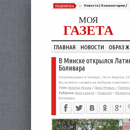
Новости
|
Комментарии
/
МОЯ
ГАЗЕТА
ГЛАВНАЯ
НОВОСТИ
ОБРАЗ 
В Минске открылся Лати
Боливара
Опубликовано в Четверг, 16-го Апреля, 20
Вы можете следить за любыми ответами н
Теги:
Виктор Кураш
/
Диас-Нуньес
/
Латин
Рубрика:
Моя газета
>
Новости
>
Беларус
Боливара