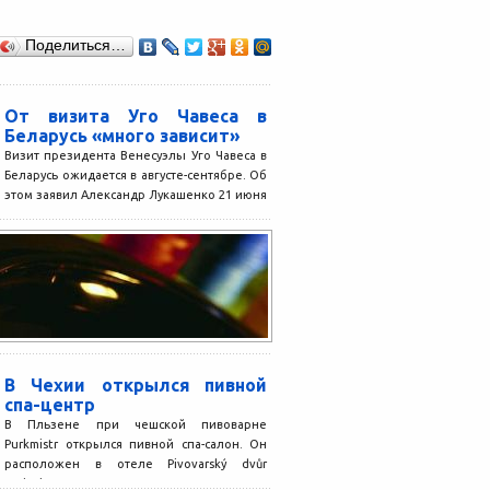
Поделиться…
От визита Уго Чавеса в
Беларусь «много зависит»
Визит президента Венесуэлы Уго Чавеса в
Беларусь ожидается в августе-сентябре. Об
этом заявил Александр Лукашенко 21 июня
во время встречи...
В Чехии открылся пивной
спа-центр
В Пльзене при чешской пивоварне
Purkmistr открылся пивной спа-салон. Он
расположен в отеле Pivovarský dvůr
Purkmistr. Спа-центр разместили в