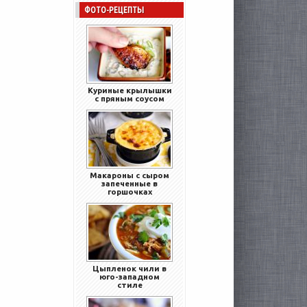
ФОТО-РЕЦЕПТЫ
Куриные крылышки
с пряным соусом
Макароны с сыром
запеченные в
горшочках
Цыпленок чили в
юго-западном
стиле