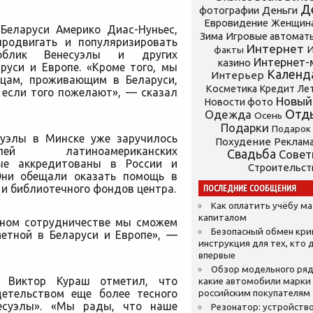
Д
фотографии
Деньги
Евровидение
Женщин
Беларуси Америко Диас-Нуньес,
Зима
Игровые автомат
продвигать и популяризировать
Интернет
И
факты
облик Венесуэлы
и других
Интернет-
казино
руси и Европе. «Кроме того, мы
Календ
Интерьер
нцам, проживающим в Беларуси,
Косметика
Кредит
Ле
, если того пожелают», — сказал
Новый
Новости фото
Отд
Одежда
Осень
Подарки
Подарок
суэлы в Минске уже заручилось
Похудение
Реклам
лей латиноамериканских
Свадьба
Сове
рые аккредитованы в России и
Строительст
 Они обещали оказать помощь в
и библиотечного фондов центра.
ПОСЛЕДНИЕ СООБЩЕНИЯ
Как оплатить учёбу м
капиталом
сном сотрудничестве мы сможем
Безопасный обмен кр
метной в Беларуси и Европе», —
инструкция для тех, кто 
впервые
Обзор модельного ряд
и Виктор Кураш отметил, что
какие автомобили марки
детельством еще более тесного
российским покупателям
несуэлы». «Мы рады, что наше
Резонатор: устройство