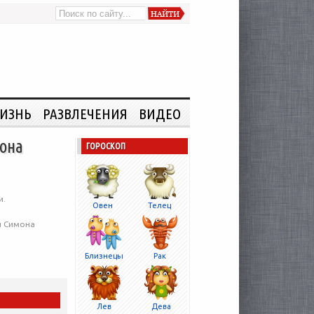
ИЗНЬ
РАЗВЛЕЧЕНИЯ
ВИДЕО
она
ГОРОСКОП
и.
Овен
Телец
и Симона
Близнецы
Рак
Лев
Дева