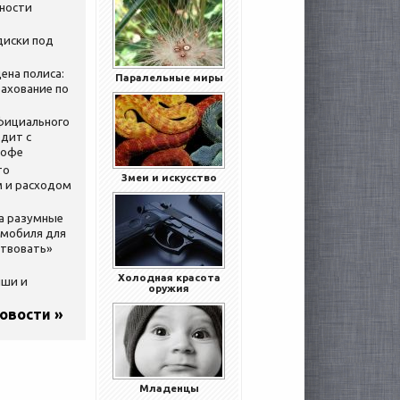
нности
диски под
ена полиса:
Паралельные миры
ахование по
официального
дит с
кофе
то
Змеи и искусство
 и расходом
за разумные
омобиля для
ствовать»
Холодная красота
ыши и
оружия
новости »
Младенцы