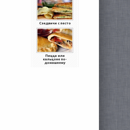
Сэндвичи с песто
Пицца или
кальцоне по-
домашнему