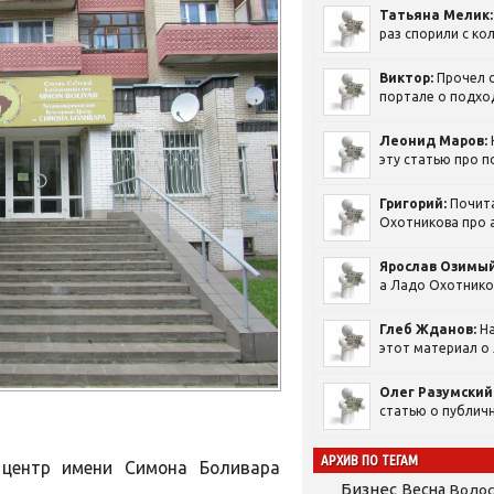
Татьяна Мелик:
раз спорили с кол
Виктор:
Прочел с
портале о подход
Леонид Маров:
эту статью про п
Григорий:
Почит
Охотникова про а
Ярослав Озимый
а Ладо Охотников
Глеб Жданов:
На
этот материал о 
Олег Разумский
статью о публичн
АРХИВ ПО ТЕГАМ
 центр имени Симона Боливара
Бизнес
Весна
Воло