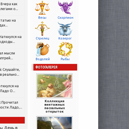
Вчера как
легами о...
Весы
Скорпион
татью на
ах...
Наткнулся на
Стрелец
Козерог
одходы...
ал мысли
пгрей...
Водолей
Рыбы
ФОТОГАЛЕРЕЯ
:
Слушайте,
 реально...
ткнулся на
Ладо О...
Коллекция
:
Прочитал
винтажных
ости Ладо,...
пасхальных
открыток
День в
сы