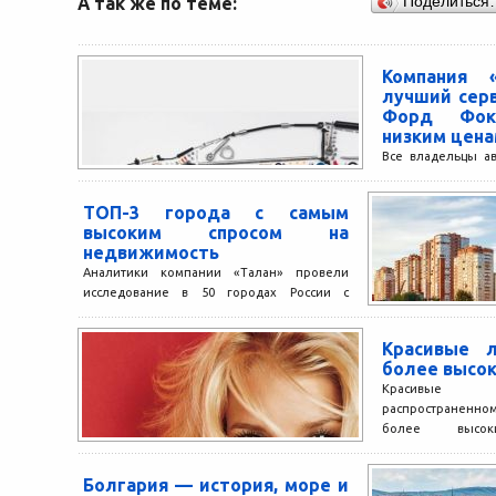
А так же по теме:
Поделиться
Компания 
лучший серв
Форд Фок
низким цен
Все владельцы а
запасные вариан
автомобиля – гд
ТОП-3 города с самым
нужные запчасти, 
высоким спросом на
недвижимость
Аналитики компании «Талан» провели
исследование в 50 городах России с
численностью населения от полумиллиона
человек и составили рейтинг городов с...
Красивые 
более высок
Красивые 
распространенном
более высок
интеллектуальн
менее симпатичн
Болгария — история, море и
К такому...