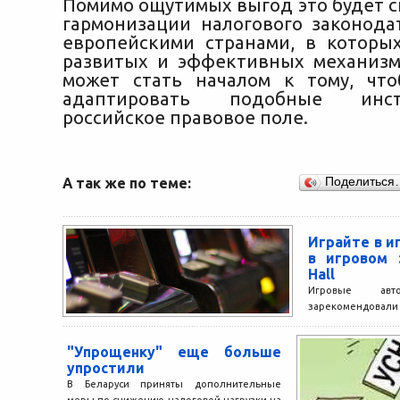
Помимо ощутимых выгод это будет с
гармонизации налогового законода
европейскими странами, в которы
развитых и эффективных механизм
может стать началом к тому, чт
адаптировать подобные инс
российское правовое поле.
А так же по теме:
Поделиться
Играйте в и
в игровом з
Hall
Игровые автом
зарекомендовал
слоты, которые 
разнообразным д
"Упрощенку" еще больше
и графикой. После 
упростили
В Беларуси приняты дополнительные