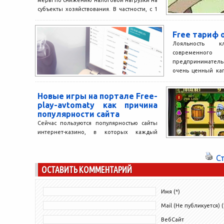
меры по снижению налоговой нагрузки на
субъекты хозяйствования. В частности, с 1
января снижены ставки налога,...
Free тариф 
Лояльность 
современного
предприниматель 
очень ценный кап
Программа ло
бизнеса,...
Новые игры на портале Free-
play-avtomaty как причина
популярности сайта
Сейчас пользуются популярностью сайты
интернет-казино, в которых каждый
посетитель может сыграть в азартные
игры онлайн. Популярность этих сайтов
С
обусловлена несколькими...
ОСТАВИТЬ КОММЕНТАРИЙ
Имя (*)
Mail (Не публикуется) (
ВебСайт