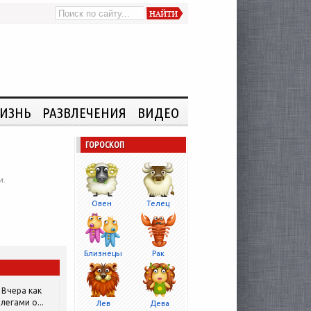
ИЗНЬ
РАЗВЛЕЧЕНИЯ
ВИДЕО
ГОРОСКОП
и.
Овен
Телец
Близнецы
Рак
Вчера как
легами о...
Лев
Дева