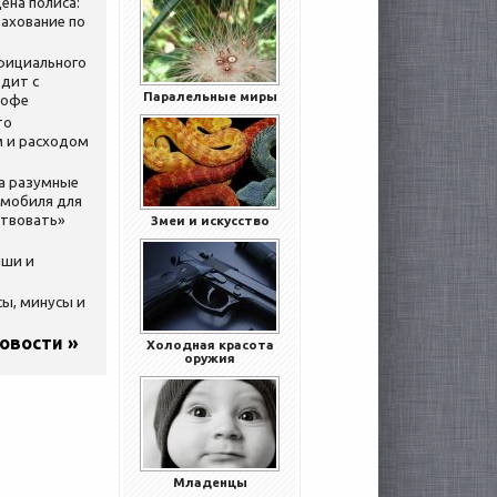
ена полиса:
ахование по
официального
дит с
Паралельные миры
кофе
то
 и расходом
за разумные
омобиля для
ствовать»
Змеи и искусство
ыши и
сы, минусы и
новости »
Холодная красота
оружия
Младенцы