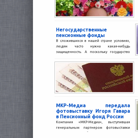
Негосударственные
пенсионные фонды
В сложившихся в нашей стране условиях,
людям часто нужна какая-нибудь
защищенность. А поскольку государство
предоставить социальную защиту не
может, человек,...
МКР-Медиа передала
фотовыставку Игоря Гавара
в Пенсионный фонд России
Компания «МКР-Медиа», выступившая
генеральным партнером фотовыставки
Игоря Гавара «Бабушки идут» в музее им.