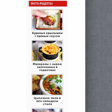
ФОТО-РЕЦЕПТЫ
Куриные крылышки
с пряным соусом
Макароны с сыром
запеченные в
горшочках
Цыпленок чили в
юго-западном
стиле