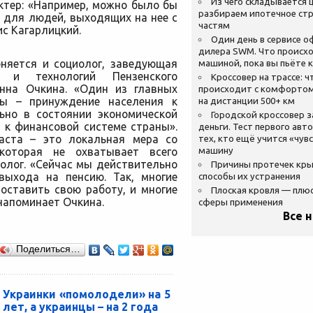
Из чего складывается ц
ктер: «Например, можно было бы
разбираем ипотечное стр
 для людей, выходящих на нее с
частям
ис Кагарлицкий.
Один день в сервисе 
дилера SWM. Что происхо
няется и социолог, заведующая
машиной, пока вы пьёте 
 и технологий Пензенского
Кроссовер на трассе: ч
Анна Очкина. «Один из главных
происходит с комфортом
мы – принуждение населения к
на дистанции 500+ км
льно в состоянии экономической
Городской кроссовер 
 к финансовой системе страны».
деньги. Тест первого авт
аста – это локальная мера со
тех, кто ещё учится «чув
которая не охватывает всего
машину
олог. «Сейчас мы действительно
Причины протечек кр
выхода на пенсию. Так, многие
способы их устранения
оставить свою работу, и многие
Плоская кровля — плю
напоминает Очкина.
сферы применения
Все 
Поделиться…
Украинки «помолодели» на 5
лет, а украинцы – на 2 года