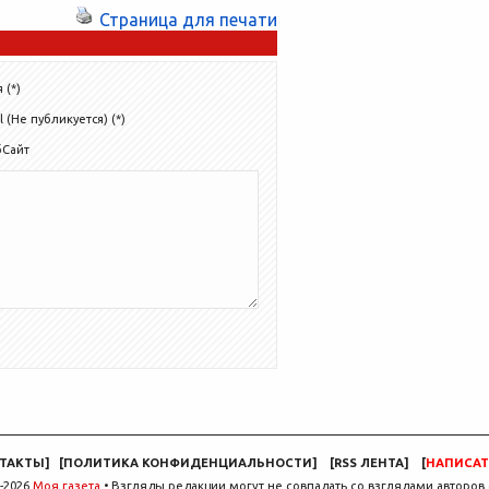
Страница для печати
 (*)
l (Не публикуется) (*)
бСайт
ТАКТЫ
]
[
ПОЛИТИКА КОНФИДЕНЦИАЛЬНОСТИ
]
[
RSS ЛЕНТА
]
[
НАПИСАТ
-2026
Моя газета
• Взгляды редакции могут не совпадать со взглядами авторов 