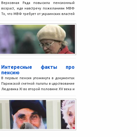
Верховная Рада повысила пенсионный
возраст, идя навстречу пожеланиям МВФ
То, что МВФ требует от украинских властей
повышения пенсионного возраста, стало...
Интересные факты про
пенсию
В первые пенсия упомянута в документах
Парижской счетной палаты в царствование
Людовика XI во второй половине XV века и
означало...