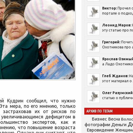
Виктор:
Прочел с
портале о подход
Леонид Маров:
эту статью про п
Григорий:
Почит
Охотникова про а
Ярослав Озимый
а Ладо Охотников
Глеб Жданов:
На
этот материал о 
Олег Разумский
статью о публичн
ей Кудрин сообщил, что нужно
Эта мера, по его мнению, только
, застраховав их от рисков по
АРХИВ ПО ТЕГАМ
се увеличивающимся дефицитом в
Бизнес
Весна
Воло
Большинство экспертов, как и
Д
фотографии
Деньги
мнению, что повышение возраста
Евровидение
Женщин
ление. Однако они считают, что