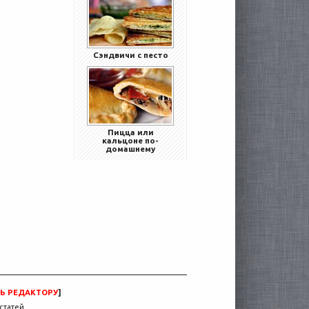
Сэндвичи с песто
Пицца или
кальцоне по-
домашнему
Ь РЕДАКТОРУ
]
статей.