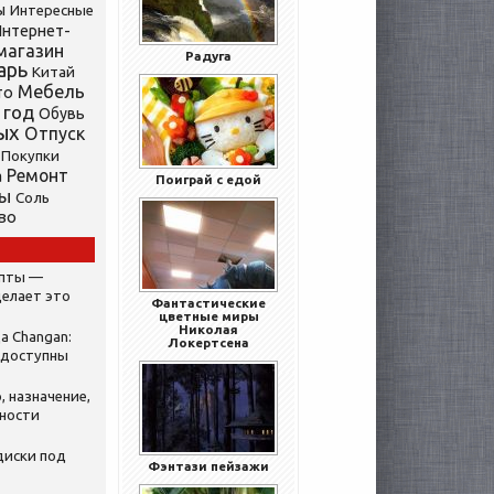
ы
Интересные
нтернет-
магазин
Радуга
арь
Китай
Мебель
то
 год
Обувь
ых
Отпуск
Покупки
Ремонт
а
Поиграй с едой
ты
Соль
во
ипты —
делает это
Фантастические
цветные миры
Николая
а Changan:
Локертсена
 доступны
, назначение,
нности
диски под
Фэнтази пейзажи