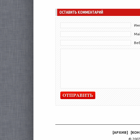
М. Врубеля, передала экспозицию в
Пенсионный фонд...
ОСТАВИТЬ КОММЕНТАРИЙ
Имя
Mai
Ве
[
АРХИВ
]
[
КОН
© 2007