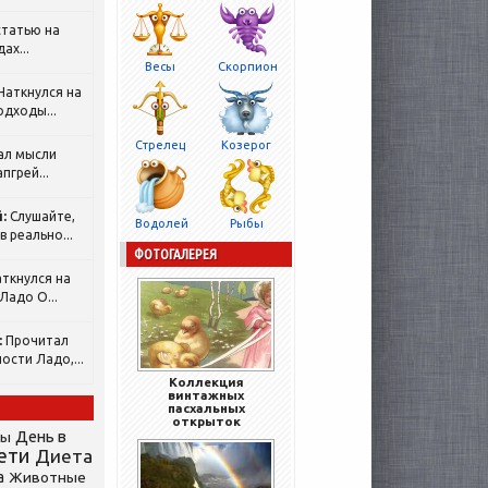
татью на
ах...
Весы
Скорпион
Наткнулся на
одходы...
Стрелец
Козерог
ал мысли
пгрей...
:
Слушайте,
Водолей
Рыбы
 реально...
ФОТОГАЛЕРЕЯ
ткнулся на
Ладо О...
:
Прочитал
ости Ладо,...
Коллекция
винтажных
пасхальных
открыток
День в
сы
ети
Диета
а
Животные