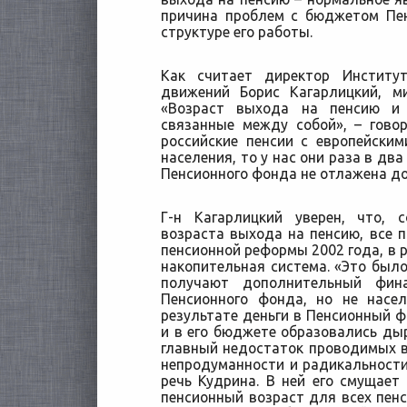
причина проблем с бюджетом Пе
структуре его работы.
Как считает директор Институ
движений Борис Кагарлицкий, м
«Возраст выхода на пенсию и
связанные между собой», – гово
российские пенсии с европейски
населения, то у нас они раза в два
Пенсионного фонда не отлажена д
Г-н Кагарлицкий уверен, что, 
возраста выхода на пенсию, все 
пенсионной реформы 2002 года, в 
накопительная система. «Это было
получают дополнительный фина
Пенсионного фонда, но не насел
результате деньги в Пенсионный 
и в его бюджете образовались дыр
главный недостаток проводимых в
непродуманности и радикальност
речь Кудрина. В ней его смущает
пенсионный возраст для всех пенс