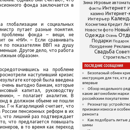
Зима
Игровые автомат
нсионного фонда заключается в
Интернет
И
факты
Интернет-
казино
Календ
Интерьер
та глобализации и социальных
Косметика
Кредит
Ле
инистр путает разные понятия.
Новый
Новости фото
 проблемы фонда – вещи, не
Отд
Одежда
Осень
рит он «НИ». – Если сравнивать
Подарки
Подарок
ми по показателям ВВП на душу
Похудение
Реклам
 меньше. Другое дело, что работа
Свадьба
Сове
олжным образом».
Строительст
ПОСЛЕДНИЕ СООБЩЕНИЯ
сосредоточившись на проблеме
Безопасный обмен кр
просмотрели наступивший кризис
инструкция для тех, кто 
результате которой была введена
впервые
 очень выгодно банкам, которые
Обзор модельного ряд
нсовый капитал, руководству
какие автомобили марки
ению», – полагает аналитик. В
российским покупателям
фонд в должном объеме не пошли
Резонатор: устройство
ы. Г-н Кагарлицкий считает, что
признаки износа и особе
 России пенсионных реформ в их
ремонта
и, что лишний раз подтверждает
Как подобрать литые 
 то, что предлагается повышать
шины
ионеров, в то время как переход