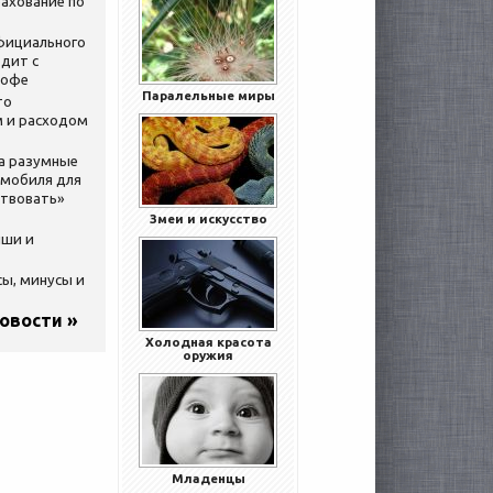
ахование по
официального
дит с
кофе
Паралельные миры
то
 и расходом
за разумные
омобиля для
ствовать»
Змеи и искусство
ыши и
сы, минусы и
новости »
Холодная красота
оружия
Младенцы