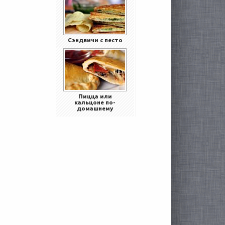
Сэндвичи с песто
Пицца или
кальцоне по-
домашнему