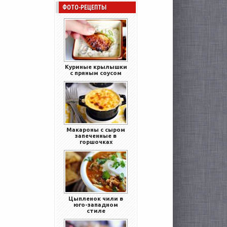
ФОТО-РЕЦЕПТЫ
Куриные крылышки
с пряным соусом
Макароны с сыром
запеченные в
горшочках
Цыпленок чили в
юго-западном
стиле