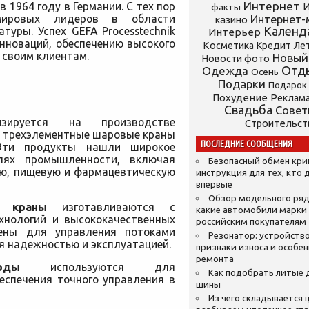
Интернет
в 1964 году в Германии. С тех пор
И
факты
ировых лидеров в области
Интернет-
казино
Календ
уры. Успех GEFA Processtechnik
Интерьер
нноваций, обеспечению высокого
Косметика
Кредит
Ле
 своим клиентам.
Новый
Новости фото
Отд
Одежда
Осень
Подарки
Подарок
Похудение
Реклам
Свадьба
Сове
лизируется на производстве
Строительст
 трехэлементные шаровые краны
ПОСЛЕДНИЕ СООБЩЕНИЯ
Эти продукты нашли широкое
лях промышленности, включая
Безопасный обмен кр
ю, пищевую и фармацевтическую
инструкция для тех, кто 
впервые
Обзор модельного ряд
е краны
изготавливаются с
какие автомобили марки
хнологий и высококачественных
российским покупателям
чены для управления потоками
Резонатор: устройство
я надежностью и эксплуатацией.
признаки износа и особе
ремонта
оды
используются для
Как подобрать литые 
еспечения точного управления в
шины
Из чего складывается ц