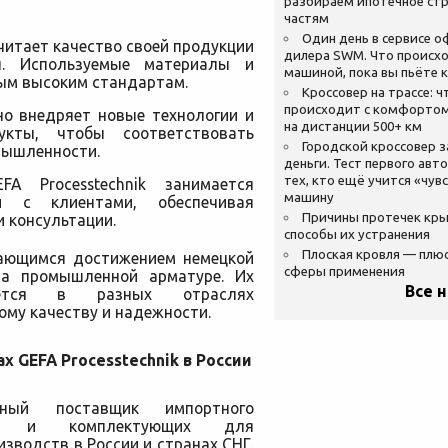
разбираем ипотечное стр
частям
Один день в сервисе 
считает качество своей продукции
дилера SWM. Что происхо
н. Используемые материалы и
машиной, пока вы пьёте 
ым высоким стандартам.
Кроссовер на трассе: ч
происходит с комфортом
о внедряет новые технологии и
на дистанции 500+ км
укты, чтобы соответствовать
Городской кроссовер 
мышленности.
деньги. Тест первого авт
тех, кто ещё учится «чув
A Processtechnik занимается
машину
и с клиентами, обеспечивая
Причины протечек кр
 консультации.
способы их устранения
Плоская кровля — плю
ыдающимся достижением немецкой
сферы применения
на промышленной арматуре. Их
Все 
яется в разных отраслях
му качеству и надежности.
х GEFA Processtechnik в России
ный поставщик импортного
ния и комплектующих для
водств в России и странах СНГ.