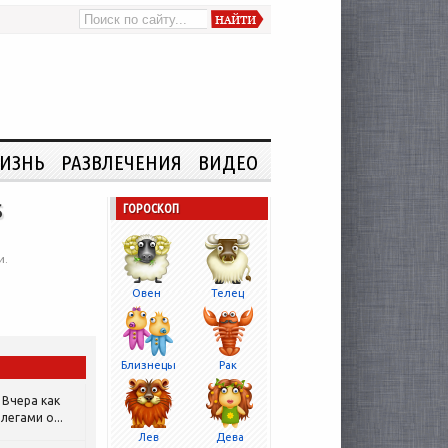
ИЗНЬ
РАЗВЛЕЧЕНИЯ
ВИДЕО
s
ГОРОСКОП
и.
Овен
Телец
Близнецы
Рак
Вчера как
легами о...
Лев
Дева