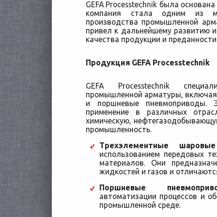
GEFA Processtechnik была основана 
компания стала одним из м
производства промышленной армат
привел к дальнейшему развитию и
качества продукции и преданности
Продукция GEFA Processtechnik
GEFA Processtechnik специа
промышленной арматуры, включая
и поршневые пневмоприводы. 
применение в различных отрас
химическую, нефтегазодобывающу
промышленность.
Трехэлементные шаровы
использованием передовых те
материалов. Они предназна
жидкостей и газов и отличаютс
Поршневые пневмоприв
автоматизации процессов и об
промышленной среде.