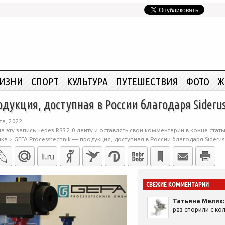
ЖИЗНИ
СПОРТ
КУЛЬТУРА
ПУТЕШЕСТВИЯ
ФОТО
Ж
одукция, доступная в России благодаря Sideru
а, 2022.
а эту запись через
RSS 2.0
ленту и оставлять свои комментарии в конце стать
ика
>
GEFA Processtechnik — продукция, доступная в России благодаря Siderus
СВЕЖИЕ КОММЕНТАРИИ
Татьяна Мелик:
раз спорили с кол