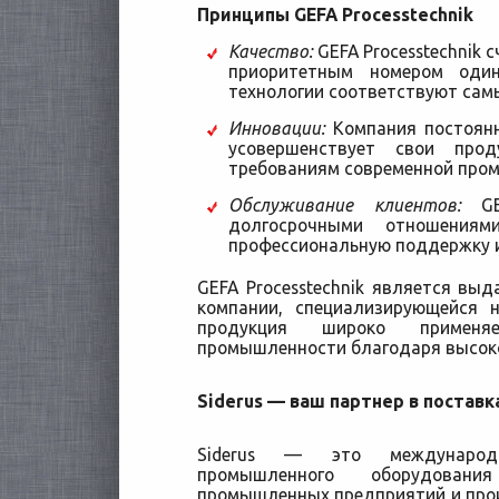
Принципы GEFA Processtechnik
Качество:
GEFA Processtechnik 
приоритетным номером оди
технологии соответствуют сам
Инновации:
Компания постоянн
усовершенствует свои прод
требованиям современной про
Обслуживание клиентов:
GEF
долгосрочными отношениям
профессиональную поддержку и
GEFA Processtechnik является в
компании, специализирующейся 
продукция широко примен
промышленности благодаря высоко
Siderus — ваш партнер в поставка
Siderus — это международ
промышленного оборудова
промышленных предприятий и произ