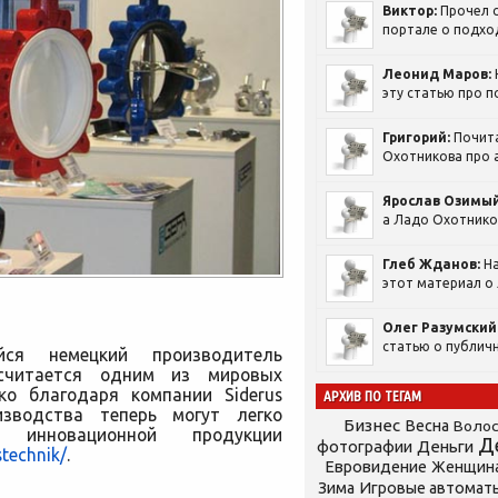
Виктор:
Прочел с
портале о подход
Леонид Маров:
эту статью про п
Григорий:
Почит
Охотникова про а
Ярослав Озимый
а Ладо Охотников
Глеб Жданов:
На
этот материал о 
Олег Разумский
статью о публичн
ийся немецкий производитель
 считается одним из мировых
ко благодаря компании Siderus
АРХИВ ПО ТЕГАМ
изводства теперь могут легко
Бизнес
Весна
Воло
инновационной продукции
Д
фотографии
Деньги
stechnik/
.
Евровидение
Женщин
Зима
Игровые автомат