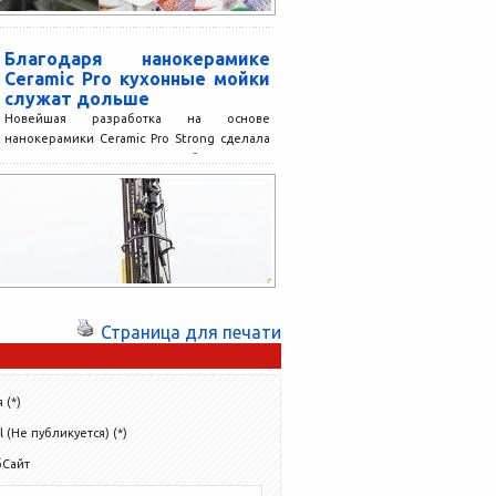
Благодаря нанокерамике
Ceramic Pro кухонные мойки
служат дольше
Новейшая разработка на основе
нанокерамики Ceramic Pro Strong сделала
поверхности кухонного оборудования
защищёнными от внешних воздействий и
продлило срок его...
Страница для печати
 (*)
l (Не публикуется) (*)
бСайт