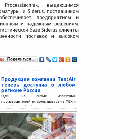
Processtechnik, выдающимся
матуры, и Siderus, поставщиком
обеспечивает предприятиям и
ционным и надежным решениям.
истической базе Siderus клиенты
менности поставок и высоком
Поделиться…
Продукция компании TentAir
теперь доступна в любом
регионе России
Один из самых известных
производителей ангаров, шатров из ПВХ и
другой подобной продукции, расширяет
свою деятельность. И это отличная
новость...