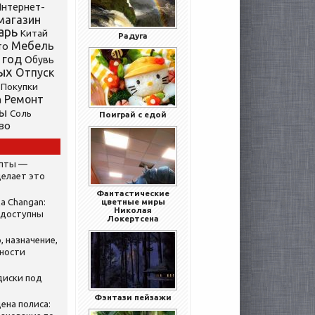
нтернет-
магазин
арь
Китай
Радуга
Мебель
то
 год
Обувь
ых
Отпуск
Покупки
Ремонт
а
ты
Соль
Поиграй с едой
во
ипты —
делает это
Фантастические
а Changan:
цветные миры
Николая
 доступны
Локертсена
, назначение,
нности
диски под
Фэнтази пейзажи
ена полиса: