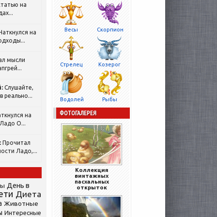
татью на
ах...
Весы
Скорпион
Наткнулся на
одходы...
ал мысли
Стрелец
Козерог
пгрей...
:
Слушайте,
 реально...
Водолей
Рыбы
ФОТОГАЛЕРЕЯ
ткнулся на
Ладо О...
:
Прочитал
ости Ладо,...
Коллекция
винтажных
пасхальных
День в
сы
открыток
ети
Диета
а
Животные
ы
Интересные