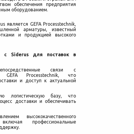
твом обеспечения предприятия
нным оборудованием.
s является GEFA Processtechnik,
шленной арматуры, известный
отками и продукцией высокого
а с Siderus для поставок в
епосредственные связи с
я GEFA Processtechnik, что
оставки и доступ к актуальной
ую логистическую базу, что
оцесс доставки и обеспечивать
влением высококачественного
 включая профессиональные
ддержку.