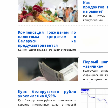
Как про
продуктов 
на рынке?
Рынок FMCG я
конкурентны
продовольстве
конкурируют меж
Компенсация гражданам по
активно, чем иг
валютным кредитам в
отрасли....
Беларуси не
предусматривается
Компенсации гражданам, выплачивающим
валютные кредиты, потерь, связанных с
резким повышением курсов иностранных
Первый шаг
валют, в Беларуси не предусматривается.
«зайчика»
Об этом сообщил...
Белоруссия снял
формирование ку
при покупке и
межбанковском рын
Курс белорусского рубля
укрепился на 0,55%
Курс белорусского рубля по отношению к
корзине иностранных валют в первый