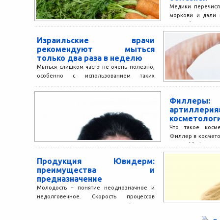
Медики перечисл
моркови и дали 
каких болезнях 
известно, морковь
Израильские врачи
рекомендуют мыться
только два раза в неделю
Мыться слишком часто не очень полезно,
особенно с использованием таких
популярных средств, как жидкое мыло,
предупреждают израильские врачи. По
Филлеры
мнению...
артиллери
косметолог
Что такое косме
Филлер в космето
англ. filler) – 
которого – скорр
Продукция Ювидерм:
несовершенные...
преимущества и
предназначение
Молодость – понятие неоднозначное и
недолговечное. Скорость процессов
старения напрямую зависит от большого
перечня внутренних и внешних факторов –