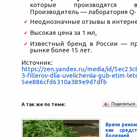
которые производятся 
Производитель — лаборатория Q
Неоднозначные отзывы в интерне
Высокая цена за 1 мл,
Известный бренд в России — пр
рынке более 15 лет.
Источник:
https://zen.yandex.ru/media/id/5ec23
3-fillerov-dlia-uvelicheniia-gub-etim-le
5ee886cfd6310a389e9d7dfb
А так же по теме:
Поделиться
Врачи реко
как средс
болезней