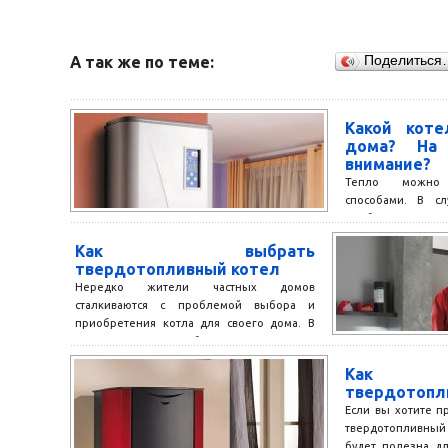
А так же по теме:
Поделиться
Какой кот
дома? На 
внимание?
Тепло можно 
способами. В сл
приборами речь 
систем отопле
Как выбрать
жилых...
твердотопливный котел
Нередко жители частных домов
сталкиваются с проблемой выбора и
приобретения котла для своего дома. В
последнее время набирают популярность
твердотопливные...
Как 
твердотопл
Если вы хотите п
твердотопливный
будет полезна дл