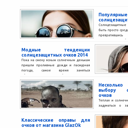
Популярные
солнцезащи
Солнцезащитные 
быть просто сред
превратившис
аксессуар, способ
индивидуальность.
Модные тенденции
солнцезащитных очков 2014
Пока на смену ясным солнечным денькам
пришли проливные дожди и пасмурная
погода, самое время заняться
обновлением гардероба к летнему
отдыху...
Нескольк
выбору со
очков
Теплая и солнечн
задуматься о з
палящих со
Солнцезащитн
Классические оправы для
роскошь,...
очков от магазина GlazOk