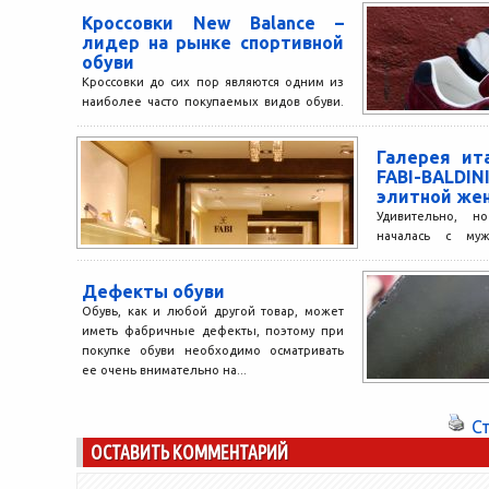
Тип обуви, должен.
Кроссовки New Balance –
лидер на рынке спортивной
обуви
Кроссовки до сих пор являются одним из
наиболее часто покупаемых видов обуви.
В торговых центрах, отделы с
кроссовками, как правило,...
Галерея ит
FABI-BALDI
элитной жен
Удивительно, н
началась с му
замечательнее, 
спустя пару десятко
Дефекты обуви
Обувь, как и любой другой товар, может
иметь фабричные дефекты, поэтому при
покупке обуви необходимо осматривать
ее очень внимательно на...
С
ОСТАВИТЬ КОММЕНТАРИЙ