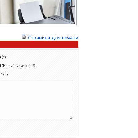
Страница для печати
 (*)
l (Не публикуется) (*)
бСайт