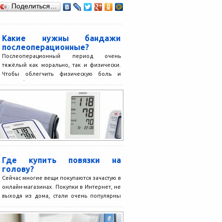
Поделиться…
Какие нужны бандажи
послеоперационные?
Послеоперационный период очень
тяжёлый как морально, так и физически.
Чтобы облегчить физическую боль и
дискомфорт, специалисты советуют после
перенесенных операций...
Где купить повязки на
голову?
Сейчас многие вещи покупаются зачастую в
онлайн-магазинах. Покупки в Интернет, не
выходя из дома, стали очень популярны
уже достаточно давно....