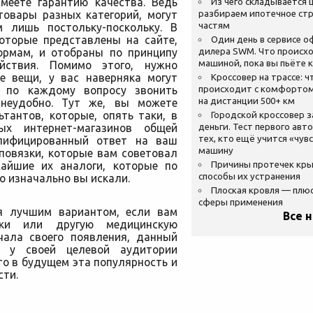
меете гарантию качества. Ведь
Из чего складывается ц
товары разных категорий, могут
разбираем ипотечное стр
частям
 лишь постольку-поскольку. В
которые представлены на сайте,
Один день в сервисе 
ормам, и отобраны по принципу
дилера SWM. Что происхо
машиной, пока вы пьёте 
йствия. Помимо этого, нужно
е вещи, у вас наверняка могут
Кроссовер на трассе: ч
ь, по каждому вопросу звонить
происходит с комфортом
на дистанции 500+ км
 неудобно. Тут же, вы можете
тантов, которые, опять таки, в
Городской кроссовер 
ых интернет-магазинов общей
деньги. Тест первого авт
тех, кто ещё учится «чув
алифицированный ответ на ваш
машину
повязки, которые вам советовал
айшие их аналоги, которые по
Причины протечек кр
способы их устранения
то изначально вы искали.
Плоская кровля — плю
сферы применения
я лучшим вариантом, если вам
Все 
зки или другую медицинскую
чала своего появления, данный
ю у своей целевой аудитории
то в будущем эта популярность и
сти.