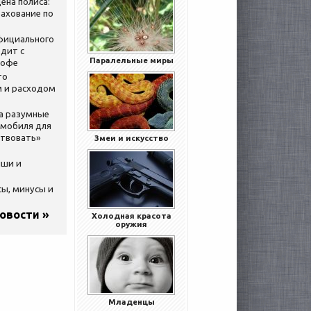
ена полиса:
ахование по
официального
дит с
Паралельные миры
кофе
то
 и расходом
за разумные
омобиля для
ствовать»
Змеи и искусство
ыши и
сы, минусы и
новости »
Холодная красота
оружия
Младенцы