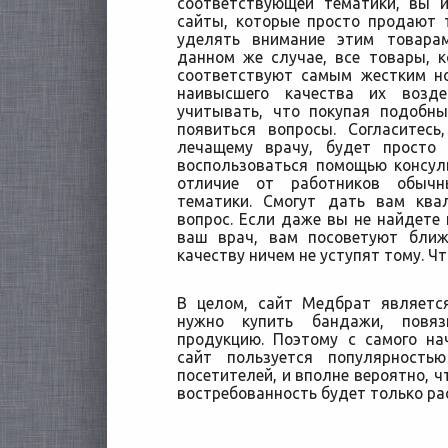
соответствующей тематики, вы и
сайты, которые просто продают 
уделять внимание этим товарам
данном же случае, все товары, 
соответствуют самым жестким н
наивысшего качества их возде
учитывать, что покупая подобны
появиться вопросы. Согласитес
лечащему врачу, будет просто
воспользоваться помощью консуль
отличие от работников обычн
тематики. Смогут дать вам кв
вопрос. Если даже вы не найдете 
ваш врач, вам посоветуют ближ
качеству ничем не уступят тому. Ч
В целом, сайт Медбрат являетс
нужно купить бандажи, повя
продукцию. Поэтому с самого на
сайт пользуется популярность
посетителей, и вполне вероятно, ч
востребованность будет только ра