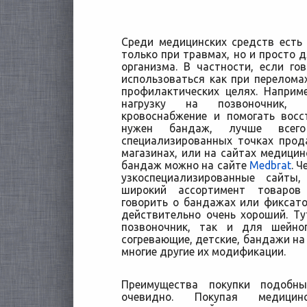
Среди медицинских средств есть
только при травмах, но и просто д
организма. В частности, если г
использоваться как при переломах
профилактических целях. Наприм
нагрузку на позвоночник, 
кровоснабжение и помогать восс
нужен бандаж, лучше всег
специализированных точках прод
магазинах, или на сайтах медицин
бандаж можно на сайте
Medbrat
. Ч
узкоспециализированные сайты
широкий ассортимент товаров
говорить о бандажах или фиксато
действительно очень хороший. Т
позвоночник, так и для шейног
согревающие, детские, бандажи на 
многие другие их модификации.
Преимущества покупки подобн
очевидно. Покупая медици