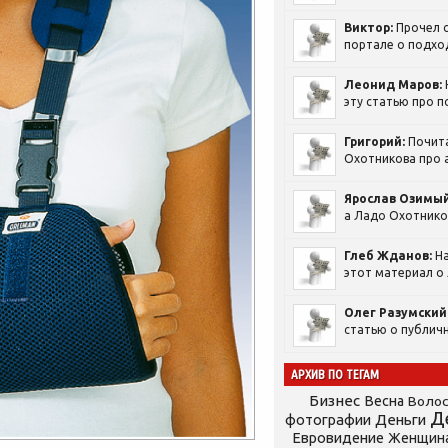
Виктор:
Прочел с
портале о подход
Леонид Маров:
эту статью про п
Григорий:
Почит
Охотникова про а
Ярослав Озимый
а Ладо Охотников
Глеб Жданов:
На
этот материал о 
Олег Разумский
статью о публичн
АРХИВ ПО ТЕГАМ
Бизнес
Весна
Воло
Д
фотографии
Деньги
Евровидение
Женщин