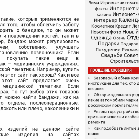
Зима
Игровые автомат
Интернет
И
факты
Интернет-
казино
 такие, которые применяются не
Календ
Интерьер
ля того, чтобы облегчить работу
Косметика
Кредит
Ле
оворить о бандаже, то он может
Новый
Новости фото
 и повреждении костей, так и в
Отд
Одежда
Осень
ер, бандаж может регулировать
Подарки
Подарок
чем, собственно, улучшать
Похудение
Реклам
тановлению позвоночника. Если
Свадьба
Сове
о покупать такие вещи в
Строительст
аж – медицинских учреждениях,
ской тематики. Например, купить
ПОСЛЕДНИЕ СООБЩЕНИЯ
ем этот сайт так хорош? Как и все
Безопасный обмен кр
, этот сайт предлагает очень
инструкция для тех, кто 
 медицинской тематики. Если
впервые
рах, то тут выбор этих товаров
Обзор модельного ряд
ут можно найти бандажи, как на
какие автомобили марки
о отдела, послеоперационные,
российским покупателям
локоть или плечо, наколенники и
Резонатор: устройство
признаки износа и особе
ремонта
ых изделий на данном сайте
Как подобрать литые 
шины
нские изделия на сайтах