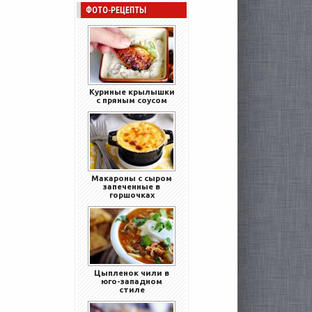
ФОТО-РЕЦЕПТЫ
Куриные крылышки
с пряным соусом
Макароны с сыром
запеченные в
горшочках
Цыпленок чили в
юго-западном
стиле