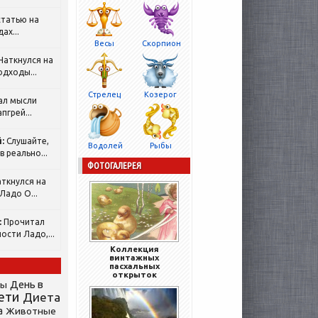
татью на
ах...
Весы
Скорпион
Наткнулся на
одходы...
Стрелец
Козерог
ал мысли
пгрей...
:
Слушайте,
Водолей
Рыбы
 реально...
ФОТОГАЛЕРЕЯ
ткнулся на
Ладо О...
:
Прочитал
ости Ладо,...
Коллекция
винтажных
пасхальных
открыток
День в
сы
ети
Диета
а
Животные