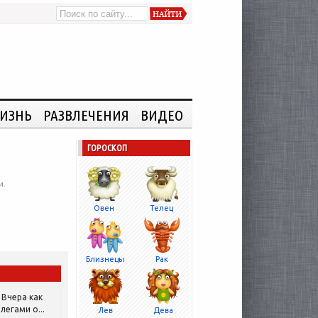
ИЗНЬ
РАЗВЛЕЧЕНИЯ
ВИДЕО
ГОРОСКОП
и.
Овен
Телец
Близнецы
Рак
Вчера как
легами о...
Лев
Дева