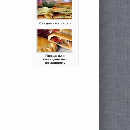
Сэндвичи с песто
Пицца или
кальцоне по-
домашнему