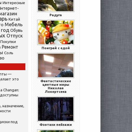
ы
Интересные
нтернет-
магазин
Радуга
арь
Китай
Мебель
то
 год
Обувь
ых
Отпуск
Покупки
Ремонт
а
Поиграй с едой
ты
Соль
во
ипты —
делает это
Фантастические
цветные миры
Николая
а Changan:
Локертсена
 доступны
, назначение,
нности
диски под
Фэнтази пейзажи