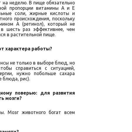
 на неделю. В пище обязательно
ной пропорции витамины А и Е
альные соли, жирные кислоты и
тного происхождения, поскольку
мином А (ретинол), который не
 в шесть раз эффективнее, чем
ся в растительной пище.
от характера работы?
нсы не только в выборе блюд, но
чтобы справиться с ситуацией,
ергии, нужно побольше сахара
 блюда, рис).
ному поверью: для развития
ть мозги?
ы. Мозг животного богат всем
 памяти?