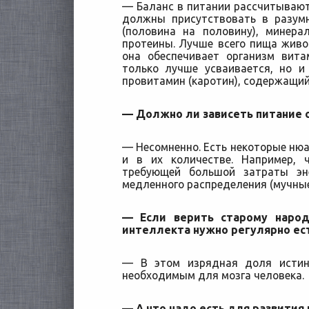
— Баланс в питании рассчитывают
должны присутствовать в разум
(половина на половину), минер
протеины. Лучше всего пища живо
она обеспечивает организм вита
только лучше усваивается, но и
провитамин (каротин), содержащий
— Должно ли зависеть питание 
— Несомненно. Есть некоторые нюа
и в их количестве. Например, 
требующей большой затраты эн
медленного распределения (мучные
— Если верить старому народ
интеллекта нужно регулярно ес
— В этом изрядная доля истин
необходимым для мозга человека.
— А что надо есть для развития