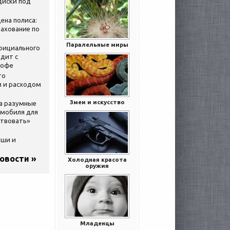
диски под
ена полиса:
ахование по
Паралельные миры
официального
дит с
кофе
то
 и расходом
Змеи и искусство
за разумные
омобиля для
ствовать»
ыши и
новости »
Холодная красота
оружия
Младенцы