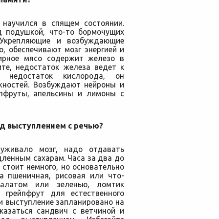
 научился в спящем состоянии.
д подушкой, что-то бормочущих
 Укрепляющие и возбуждающие
, обеспечивают мозг энергией и
ирное мясо содержит железо в
ите, недостаток железа ведет к
 недостаток кислорода, он
жностей. Возбуждают нейроны и
йпфруты, апельсины и лимоны с
ед выступлением с речью?
уживало мозг, надо отдавать
ленным сахарам. Часа за два до
стоит немного, но основательно
ша пшеничная, рисовая или что-
салатом или зеленью, ломтик
 грейпфрут для естественного
и выступление запланировано на
казаться сандвич с ветчиной и