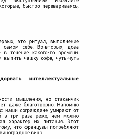
ед выступлением. Избегайте
которые, быстро перевариваясь,
ервых, это ритуал, выполнение
в самом себе. Во-вторых, доза
 в течение какого-то времени.
 выпить чашку кофе, чуть-чуть
рвать интеллектуальные
ности мышления, но стаканчик
ует даже благотворно. Напомню
с: наши сограждане умирают от
ий в три раза реже, чем можно
ая характер их питания. Этот
тому, что французы потребляют
виноградное вино.