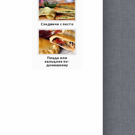
Сэндвичи с песто
Пицца или
кальцоне по-
домашнему