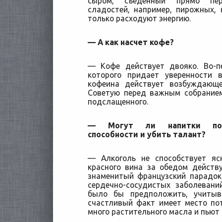
сыром, съеденный прямо пер
сладостей, например, пирожных, 
только расходуют энергию.
— А как насчет кофе?
— Кофе действует двояко. Во-п
которого придает уверенности 
кофеина действует возбуждающе
Советую перед важным собранием
подслащенного.
— Могут ли напитки подо
способности и убить талант?
— Алкоголь не способствует яс
красного вина за обедом действ
знаменитый французский парадок
сердечно-сосудистых заболеван
было бы предположить, учитыв
счастливый факт имеет место по
много растительного масла и пьют 