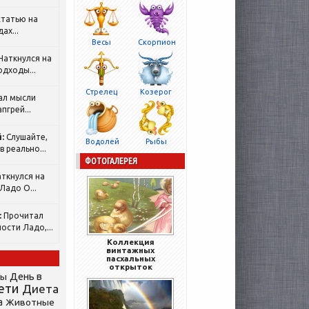
татью на
ах...
Весы
Скорпион
Наткнулся на
одходы...
Стрелец
Козерог
ал мысли
пгрей...
:
Слушайте,
Водолей
Рыбы
 реально...
ФОТОГАЛЕРЕЯ
ткнулся на
Ладо О...
:
Прочитал
ости Ладо,...
Коллекция
винтажных
пасхальных
открыток
День в
сы
ети
Диета
а
Животные