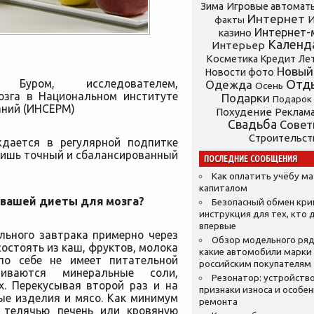
Зима
Игровые автомат
Интернет
И
факты
Интернет-
казино
Календ
Интерьер
Косметика
Кредит
Ле
Новый
Новости фото
уром, исследователем,
Отд
Одежда
Осень
озга в Национальном институте
Подарки
Подарок
аний (ИНСЕРМ)
Похудение
Реклам
Свадьба
Сове
Строительст
ждается в регулярной
подпитке
 лишь точный и сбалансированный
ПОСЛЕДНИЕ СООБЩЕНИЯ
Как оплатить учёбу м
капиталом
 вашей диеты для мозга?
Безопасный обмен кр
инструкция для тех, кто 
впервые
льного завтрака примерно через
Обзор модельного ряд
остоять из каш, фруктов, молока
какие автомобили марки
по себе не имеет питательной
российским покупателям
иваются минеральные соли,
Резонатор: устройство
х. Перекусывая второй раз и на
признаки износа и особе
ые изделия и мясо. Как минимум
ремонта
 телячью печень или кровяную