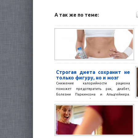
А так же по теме:
Строгая диета сохранит не
только фигуру, но и мозг
Снижение калорийности рациона
поможет предотвратить рак, диабет,
болезни Паркинсона и Альцгеймера.
Сокращение потребления калорий до 500-
800 в день поможет организму...