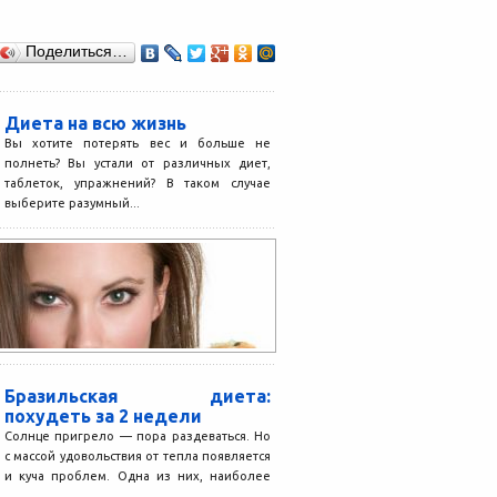
Поделиться…
Диета на всю жизнь
Вы хотите потерять вес и больше не
полнеть? Вы устали от различных диет,
таблеток, упражнений? В таком случае
выберите разумный...
Бразильская диета:
похудеть за 2 недели
Солнце пригрело — пора раздеваться. Но
с массой удовольствия от тепла появляется
и куча проблем. Одна из них, наиболее
актуальна...