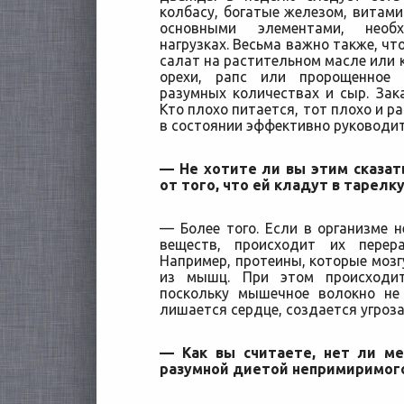
колбасу, богатые железом, вита
основными элементами, необ
нагрузках. Весьма важно также, чт
салат на растительном масле или к
орехи, рапс или пророщенное
разумных количествах и сыр. Зак
Кто плохо питается, тот плохо и ра
в состоянии эффективно руководит
— Не хотите ли вы этим сказат
от того, что ей кладут в тарелк
— Более того. Если в организме н
веществ, происходит их перер
Например, протеины, которые мозг
из мышц. При этом происходит
поскольку мышечное волокно не
лишается сердце, создается угроза
— Как вы считаете, нет ли м
разумной диетой непримиримог