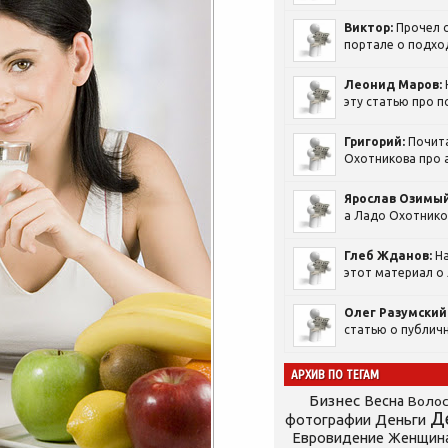
Виктор:
Прочел с
портале о подход
Леонид Маров:
эту статью про п
Григорий:
Почит
Охотникова про а
Ярослав Озимый
а Ладо Охотников
Глеб Жданов:
На
этот материал о 
Олег Разумский
статью о публичн
АРХИВ ПО ТЕГАМ
Бизнес
Весна
Воло
Д
фотографии
Деньги
Евровидение
Женщин