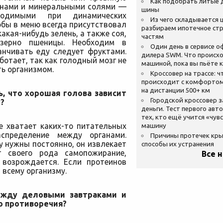
Как подобрать литые 
минами и минеральными солями —
шины
ходимыми при динамических
Из чего складывается ц
обы в меню всегда присутствовал
разбираем ипотечное стр
акая-нибудь зелень, а также соя,
частям
 зерно пшеницы. Необходим в
Один день в сервисе 
анчивать еду следует фруктами.
дилера SWM. Что происхо
ботает, так как голодный мозг не
машиной, пока вы пьёте 
ь организмом.
Кроссовер на трассе: ч
происходит с комфортом
на дистанции 500+ км
ь, что хорошая голова зависит
Городской кроссовер 
у?
деньги. Тест первого авт
тех, кто ещё учится «чув
е хватает каких-то питательных
машину
аспределение между органами.
Причины протечек кр
у нужны постоянно, он извлекает
способы их устранения
 своего рода самопожирание,
Все 
 возрождается. Если протеинов
 всему организму.
ежду деловыми завтраками и
о противоречия?