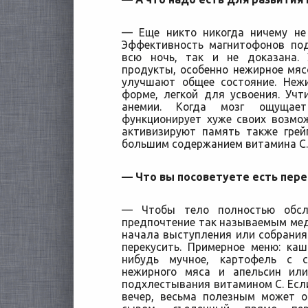
— Еще никто никогда ничему не
Эффективность магнитофонов по
всю ночь, так и не доказана.
продукты, особенно нежирное мясо
улучшают общее состояние. Неж
форме, легкой для усвоения. Учт
анемии. Когда мозг ощущает
функционирует хуже своих возмо
активизируют память также гре
большим содержанием витамина С.
— Что вы посоветуете есть пер
— Чтобы тело полностью обсл
предпочтение так называемым мед
начала выступления или собрания 
перекусить. Примерное меню: ка
нибудь мучное, картофель с 
нежирного мяса и апельсин или
подхлестывания витамином С. Есл
вечер, весьма полезным может о