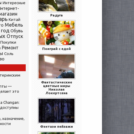
ы
Интересные
нтернет-
магазин
Радуга
арь
Китай
Мебель
то
 год
Обувь
ых
Отпуск
Покупки
Ремонт
а
Поиграй с едой
ты
Соль
во
атеринским
Фантастические
цветные миры
ипты —
Николая
делает это
Локертсена
а Changan:
 доступны
, назначение,
нности
Фэнтази пейзажи