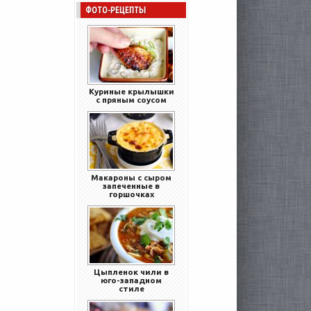
ФОТО-РЕЦЕПТЫ
Куриные крылышки
с пряным соусом
Макароны с сыром
запеченные в
горшочках
Цыпленок чили в
юго-западном
стиле