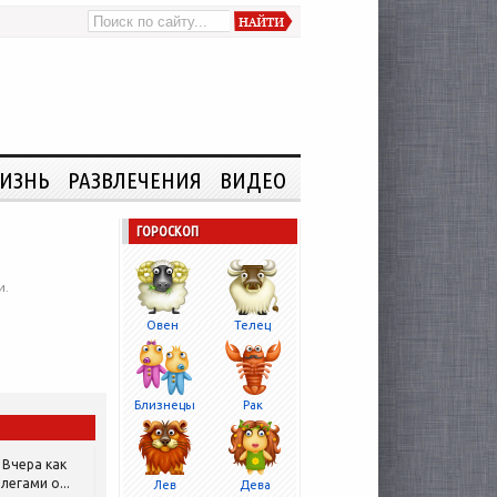
ИЗНЬ
РАЗВЛЕЧЕНИЯ
ВИДЕО
ГОРОСКОП
и.
Овен
Телец
Близнецы
Рак
Вчера как
легами о...
Лев
Дева