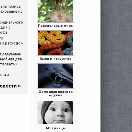
ена полиса:
ахование по
официального
Паралельные миры
дит с
кофе
то
 и расходом
за разумные
Змеи и искусство
омобиля для
ствовать»
ыши и
новости »
Холодная красота
оружия
Младенцы