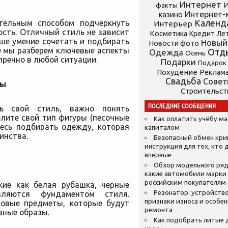
Интернет
И
факты
Интернет-
казино
Календ
тельным способом подчеркнуть
Интерьер
сть. Отличный стиль не зависит
Косметика
Кредит
Ле
ше умение сочетать и подбирать
Новый
Новости фото
е мы разберем ключевые аспекты
Отд
Одежда
Осень
пречно в любой ситуации.
Подарки
Подарок
Похудение
Реклам
Свадьба
Сове
ры
Строительст
ПОСЛЕДНИЕ СООБЩЕНИЯ
ь свой стиль, важно понять
лите свой тип фигуры (песочные
Как оплатить учёбу м
тесь подбирать одежду, которая
капиталом
инства.
Безопасный обмен кр
инструкция для тех, кто 
впервые
Обзор модельного ряд
какие автомобили марки
российским покупателям
кие как белая рубашка, черные
Резонатор: устройство
ляются фундаментом стиля.
признаки износа и особе
зовые предметы, которые будут
ремонта
зные образы.
Как подобрать литые 