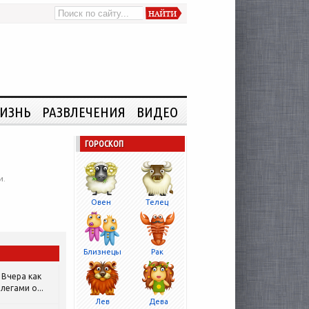
ИЗНЬ
РАЗВЛЕЧЕНИЯ
ВИДЕО
ГОРОСКОП
и.
Овен
Телец
Близнецы
Рак
Вчера как
легами о...
Лев
Дева