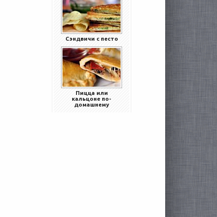
Сэндвичи с песто
Пицца или
кальцоне по-
домашнему