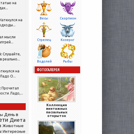
татью на
ах...
Весы
Скорпион
Наткнулся на
одходы...
ал мысли
Стрелец
Козерог
пгрей...
:
Слушайте,
 реально...
Водолей
Рыбы
ФОТОГАЛЕРЕЯ
ткнулся на
Ладо О...
:
Прочитал
ости Ладо,...
Коллекция
винтажных
пасхальных
День в
сы
открыток
ети
Диета
а
Животные
ы
Интересные