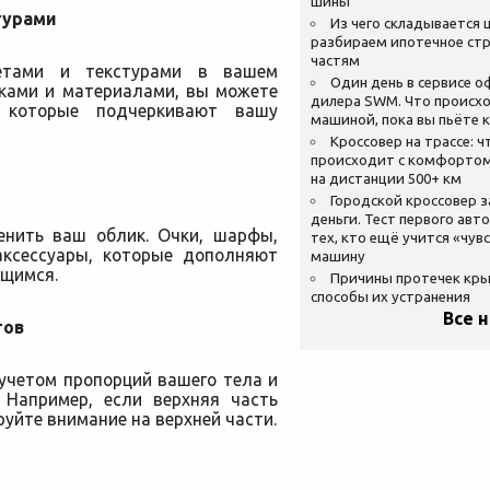
шины
турами
Из чего складывается ц
разбираем ипотечное стр
частям
ветами и текстурами в вашем
Один день в сервисе 
нками и материалами, вы можете
дилера SWM. Что происхо
, которые подчеркивают вашу
машиной, пока вы пьёте 
Кроссовер на трассе: ч
происходит с комфортом
на дистанции 500+ км
Городской кроссовер 
деньги. Тест первого авт
енить ваш облик. Очки, шарфы,
тех, кто ещё учится «чув
аксессуары, которые дополняют
машину
ющимся.
Причины протечек кр
способы их устранения
Все 
тов
учетом пропорций вашего тела и
 Например, если верхняя часть
руйте внимание на верхней части.