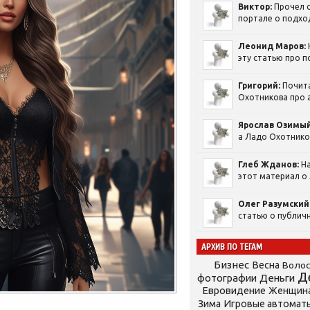
Виктор:
Прочел с
портале о подход
Леонид Маров:
эту статью про п
Григорий:
Почит
Охотникова про а
Ярослав Озимый
а Ладо Охотников
Глеб Жданов:
На
этот материал о 
Олег Разумский
статью о публичн
АРХИВ ПО ТЕГАМ
Бизнес
Весна
Воло
Д
фотографии
Деньги
Евровидение
Женщин
Зима
Игровые автомат