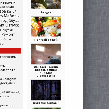
нтернет-
магазин
арь
Китай
Радуга
Мебель
то
 год
Обувь
ых
Отпуск
Покупки
Ремонт
а
ты
Соль
Поиграй с едой
во
атеринским
ипты —
Фантастические
делает это
цветные миры
Николая
Локертсена
а Changan:
 доступны
, назначение,
нности
Фэнтази пейзажи
диски под