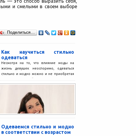
ль — это способ выразить себя,
ьными и смелыми в своем выборе
Поделиться…
Как научиться стильно
одеваться
Несмотря на то, что влияние моды на
жизнь девушек неоспоримо, одеваться
стильно и модно можно и не приобретая
изысканных вещей....
Одеваемся стильно и модно
в соответствии с возрастом