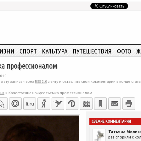
ЖИЗНИ
СПОРТ
КУЛЬТУРА
ПУТЕШЕСТВИЯ
ФОТО
Ж
ка профессионалом
010.
а эту запись через
RSS 2.0
ленту и оставлять свои комментарии в конце стать
ья
>
Качественная видеосъемка профессионалом
СВЕЖИЕ КОММЕНТАРИИ
Татьяна Мелик:
раз спорили с кол