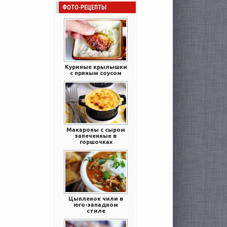
ФОТО-РЕЦЕПТЫ
Куриные крылышки
с пряным соусом
Макароны с сыром
запеченные в
горшочках
Цыпленок чили в
юго-западном
стиле