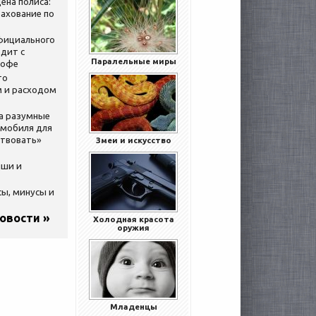
ена полиса:
ахование по
официального
дит с
Паралельные миры
кофе
то
 и расходом
за разумные
омобиля для
ствовать»
Змеи и искусство
ыши и
сы, минусы и
новости »
Холодная красота
оружия
Младенцы