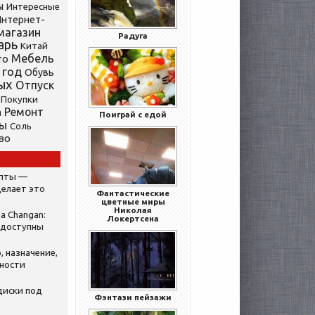
ы
Интересные
нтернет-
магазин
Радуга
арь
Китай
Мебель
то
 год
Обувь
ых
Отпуск
Покупки
Ремонт
а
Поиграй с едой
ты
Соль
во
ипты —
делает это
Фантастические
цветные миры
Николая
а Changan:
Локертсена
 доступны
, назначение,
нности
диски под
Фэнтази пейзажи