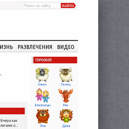
ИЗНЬ
РАЗВЛЕЧЕНИЯ
ВИДЕО
ГОРОСКОП
и.
Овен
Телец
Близнецы
Рак
Вчера как
легами о...
Лев
Дева