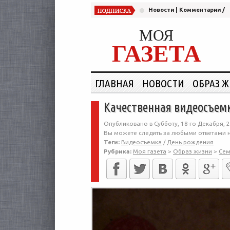
Новости
|
Комментарии
/
МОЯ
ГАЗЕТА
ГЛАВНАЯ
НОВОСТИ
ОБРАЗ 
Качественная видеосъем
Опубликовано в Субботу, 18-го Декабря, 2
Вы можете следить за любыми ответами н
Теги:
Видеосъемка
/
День рождения
Рубрика:
Моя газета
>
Образ жизни
>
Сем