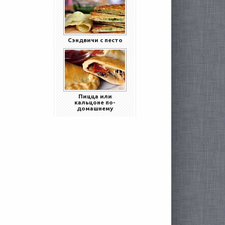
Сэндвичи с песто
Пицца или
кальцоне по-
домашнему