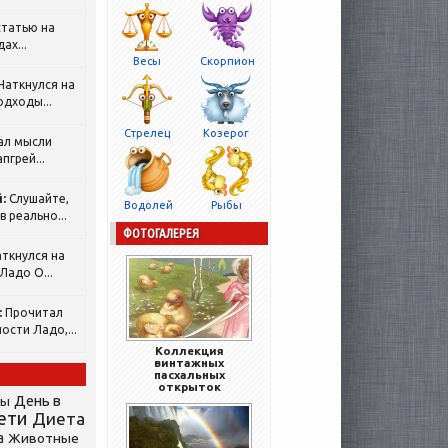
татью на
ах...
Весы
Скорпион
Наткнулся на
одходы...
Стрелец
Козерог
ал мысли
пгрей...
:
Слушайте,
Водолей
Рыбы
 реально...
ФОТОГАЛЕРЕЯ
ткнулся на
Ладо О...
:
Прочитал
ости Ладо,...
Коллекция
винтажных
пасхальных
открыток
День в
сы
ети
Диета
а
Животные