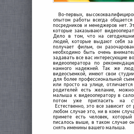
Во-первых, высококвалифициро
опытом работы всегда общается 
посредников и менеджеров нет. Э
которые заказывают видеооперат
Дело в том, что на сегодняшни
людей, которые выдают себя за 
получает фильм, он разочарова
необходимо быть очень внимате
задавать все вас интересующие во
видеооператора по рекомендаци
намного надежней. Так же люд
видеосъемкой, имеют свои студи
для более профессиональной съем
или просто на улице, отличается 
родителей есть желание, можн
малыша к видеооператору в салон
потом уже пригласить на съ
Естественно, это все зависит от 
любом случае это, ни в коем случа
примете есть человек, который
писалось выше, в таком случае он
снять именины вашего малыша.