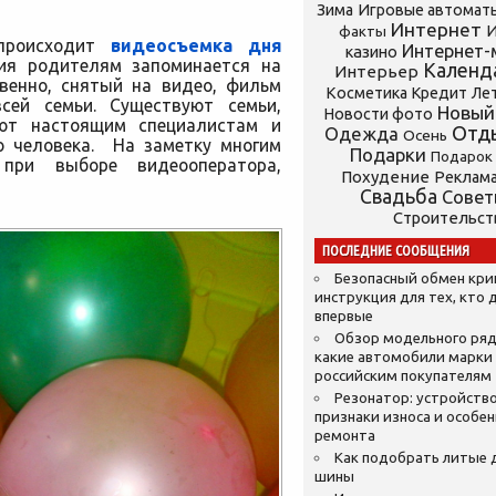
Зима
Игровые автомат
Интернет
И
факты
происходит
видеосъемка дня
Интернет-
казино
ия родителям запоминается на
Календ
Интерьер
твенно, снятый на видео, фильм
Косметика
Кредит
Ле
сей семьи. Существуют семьи,
Новый
Новости фото
ют настоящим специалистам и
Отд
Одежда
Осень
о человека. На заметку многим
Подарки
Подарок
при выборе видеооператора,
Похудение
Реклам
Свадьба
Сове
Строительст
ПОСЛЕДНИЕ СООБЩЕНИЯ
Безопасный обмен кр
инструкция для тех, кто 
впервые
Обзор модельного ряд
какие автомобили марки
российским покупателям
Резонатор: устройство
признаки износа и особе
ремонта
Как подобрать литые 
шины