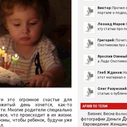
Виктор:
Прочел с
портале о подход
Леонид Маров:
эту статью про п
Григорий:
Почит
Охотникова про а
Ярослав Озимый
а Ладо Охотников
Глеб Жданов:
На
этот материал о 
Олег Разумский
статью о публичн
ти это огромное счастье для
житый день хочется, как-то
АРХИВ ПО ТЕГАМ
яти. Многие родители специально
Бизнес
Весна
Воло
се, что происходит в их жизни.
Д
фотографии
Деньги
омы, чтобы ребенок, будучи уже
Евровидение
Женщин
л.