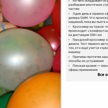
Из чего складывается ц
разбираем ипотечное стр
частям
Один день в сервисе 
дилера SWM. Что происхо
машиной, пока вы пьёте 
Кроссовер на трассе: ч
происходит с комфортом
на дистанции 500+ км
Городской кроссовер 
деньги. Тест первого авт
тех, кто ещё учится «чув
машину
Причины протечек кр
способы их устранения
Плоская кровля — плю
сферы применения
Все 