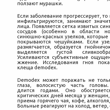
ползают мурашки.
Если заболевание прогрессирует, то
инфильтрируются, занимают значи
лица. Появляется сетка извитых си
сосудов (особенно в области но
синюшно-красных узелков, которые
покрываются чешуйками. Если уз
размягчается, образуется гнойничо
выделяется густой сливкообр
Усиливаются субъективные ощущени
жжение. Исследования гноя пока
клеща demodex.
Demodex может поражать не толь
глаза, волосистую часть головы
длится годами. Оно обостряет
критических дней месяца у женщин,
приема горячего чая, кофе, алкоголя
Больные реагируют на холод, ветер, 