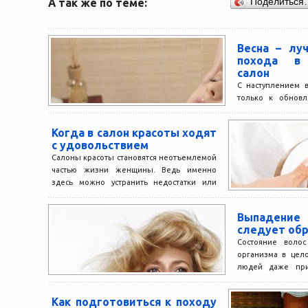
А так же по теме:
Поделиться
Весна – лу
похода в 
салон
С наступлением 
только к обновл
восстановить с
период морозов и.
Когда в салон красоты ходят
с удовольствием
Салоны красоты становятся неотъемлемой
частью жизни женщины. Ведь именно
здесь можно устранить недостатки или
подчеркнуть природную красоту
соответствующем уходом. Интересно,...
Выпадение
следует обр
Состояние волос
организма в цел
людей даже при
волосы выглядят 
Как подготовиться к походу