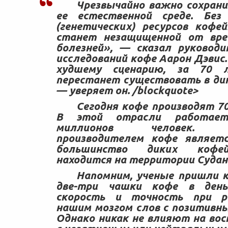
Чрезвычайно важно сохрани
ее естественной среде. Без
(генетических) ресурсов кофе
станет незащищенной от вре
болезней», — сказал руковод
исследований кофе Аарон Дэвис
худшему сценарию, за 70 
перестанет существовать в дик
— уверяет он. /blockquote>
Сегодня кофе производят 70
В этой отрасли работае
миллионов человек. К
производителем кофе являетс
большинство диких кофе
находится на территории Судан
Напомним, ученые пришли к
две-три чашки кофе в ден
скорость и точность при ра
нашим мозгом слов с позитивны
Однако никак не влияют на вос