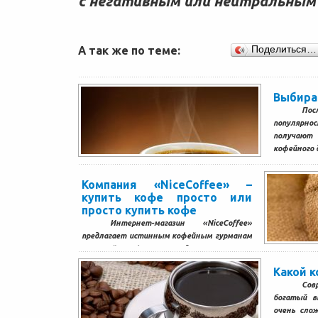
с негативным или нейтральным
А так же по теме:
Поделиться…
Выбира
По
популярн
получают
кофейного д
Компания «NiceCoffee» –
купить кофе просто или
просто купить кофе
Интернет-магазин «NiceCoffee»
предлагает истинным кофейным гурманам
зерновой кофе от ведущих мировых
брендов, а это более 500 товарных позиций
Какой 
на любой...
Сов
богатый в
очень сло