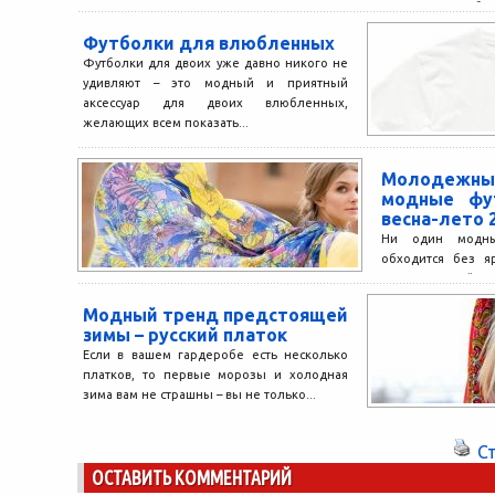
элементом любог
Однако,...
Футболки для влюбленных
Футболки для двоих уже давно никого не
удивляют – это модный и приятный
аксессуар для двоих влюбленных,
желающих всем показать...
Молодежны
модные фу
весна-лето 
Ни один модн
обходится без я
топов. Дизайн
голову над тем, как
Модный тренд предстоящей
зимы – русский платок
Если в вашем гардеробе есть несколько
платков, то первые морозы и холодная
зима вам не страшны – вы не только...
С
ОСТАВИТЬ КОММЕНТАРИЙ