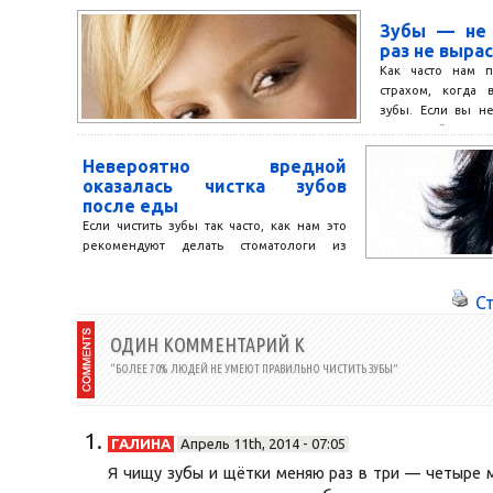
Зубы — не 
раз не вырас
Как часто нам п
страхом, когда 
зубы. Если вы н
старинный прием с
Невероятно вредной
оказалась чистка зубов
после еды
Если чистить зубы так часто, как нам это
рекомендуют делать стоматологи из
рекламных роликов, в скором времени
придется довольствоваться вставной...
С
ОДИН КОММЕНТАРИЙ К
“БОЛЕЕ 70% ЛЮДЕЙ НЕ УМЕЮТ ПРАВИЛЬНО ЧИСТИТЬ ЗУБЫ”
ГАЛИНА
Апрель 11th, 2014 - 07:05
Я чищу зубы и щётки меняю раз в три — четыре 