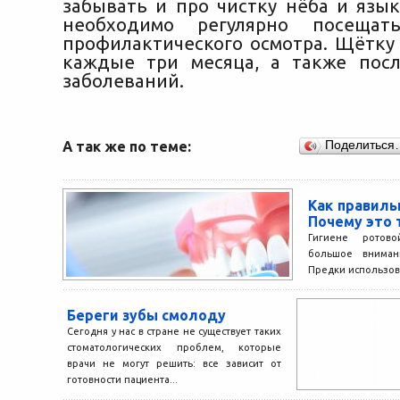
забывать и про чистку нёба и язык
необходимо регулярно посещат
профилактического осмотра. Щётку
каждые три месяца, а также пос
заболеваний.
А так же по теме:
Поделиться
Как правиль
Почему это 
Гигиене ротово
большое вниман
Предки использов
глину, траву дл
загрязнений. Сего
Береги зубы смолоду
Сегодня у нас в стране не существует таких
стоматологических проблем, которые
врачи не могут решить: все зависит от
готовности пациента...