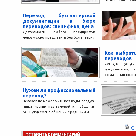
партнёрами или
которых вам н
необходимость
Перевод бухгалтерской
переводчике....
документации в бюро
переводов: специфика, цена
Деятельность любого предприятия
невозможно представить без бухгалтерии.
При этом часто возникает необходимость
в переводе бухгалтерской документации.
Как выбрат
К ней относятся декларации...
переводов
Сегодня услуг
документации, 
соглашений польз
От качества пер
может зависеть ус
Нужен ли профессиональный
перевод?
Человек не может жить без воды, воздуха,
пищи, крыши над головой и… общения.
Мы нуждаемся в общении с родными и...
С
ОСТАВИТЬ КОММЕНТАРИЙ