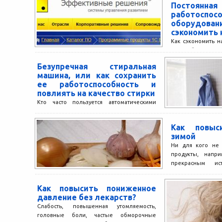
Постоянная
работоспос
оборудов
сэкономить 
Как сэкономить н
который очень
руководители пр
Безупречная стиральная
затраты на подде
машина, или как сохранить
и...
ее работоспособность и
повлиять на качество стирки
Кто часто пользуется автоматическими
стиральными машинами, тот точно знает,
что при стирке белья необходимо
Как повыс
применять только особые специальные
зимой
моющие средства....
Ни для кого не 
продукты, напри
прекрасным ис
питательных в
органических соед
Как повысить пониженное
давление без лекарств?
Слабость, повышенная утомляемость,
головные боли, частые обморочные