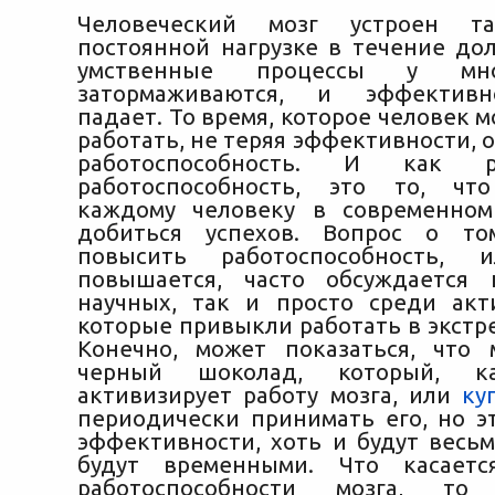
Человеческий мозг устроен т
постоянной нагрузке в течение дол
умственные процессы у мн
затормаживаются, и эффективн
падает. То время, которое человек 
работать, не теряя эффективности,
о
работоспособность. И как 
работоспособность, это то, чт
каждому человеку в современном
добиться успехов. Вопрос о т
повысить работоспособность,
повышается, часто обсуждается 
научных, так и просто среди ак
которые привыкли работать в экстр
Конечно, может показаться, что
черный шоколад, который, ка
активизирует работу мозга, или
ку
периодически принимать его, но 
эффективности, хоть и будут весьм
будут временными. Что касает
работоспособности мозга, т