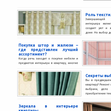
Роль тексти
Завершающей 
интерьера являе
создает уют и 
доме. Но выбор д
должен...
Покупка штор и жалюзи –
где представлен лучший
ассортимент?
Когда речь заходит о покупке мебели и
предметов интерьера в квартиру, многие
уделяют внимание в первую очередь
габаритным вещам. Но...
Секреты вы
Вы в предвкушен
квартиру? Ремонт
выбрана, дело 
приобретение текс
Зеркала в интерьере
квартиры