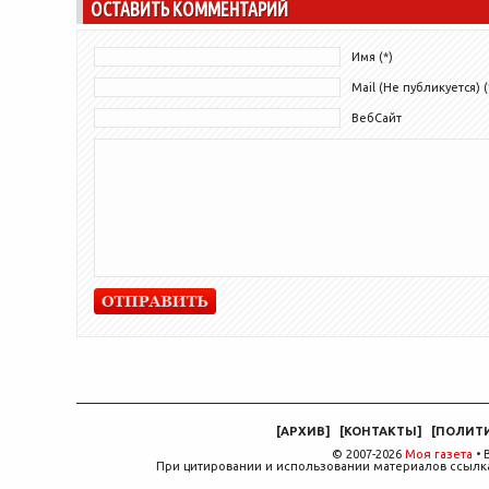
ОСТАВИТЬ КОММЕНТАРИЙ
на основе...
Имя (*)
Mail (Не публикуется) (
ВебСайт
[
АРХИВ
]
[
КОНТАКТЫ
]
[
ПОЛИТ
© 2007-2026
Моя газета
• 
При цитировании и использовании материалов ссылка,