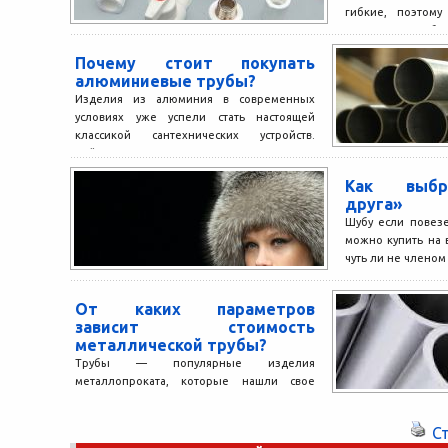
гибкие, поэтом
заменить обы
Довольно прочная.
Почему стоит покупать
алюминиевые трубы?
Изделия из алюминия в современных
условиях уже успели стать настоящей
классикой сантехнических устройств.
Сейчас трудно представить здание, в
котором бы...
Как выбр
друга»
Шубу если повезе
можно купить на в
чуть ли не членом 
От каких параметров
зависит стоимость
металлической трубы?
Трубы — популярные изделия
металлопроката, которые нашли свое
широкое применение в различных
областях жизнедеятельности
С
современного человечества. Это изделия,