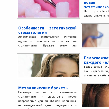
новая 
эстетическо
На российск
ультратонкие вин
тоньше, чем 
люминиры, но го
Особенности эстетической
«Ультралайт»...
стоматологии
Эстетическая стоматология считается
одним из направлений современной
стоматологии. Прежде всего эта
дисциплина занимается изучением
эстетики челюстной зоны лица. Это
Белоснежная
подразумевает...
каждого че
Белоснежная ул
очень красиво, зд
отказывать себе 
положительные эм
Металлические брекеты
Несмотря на то, что эстетическая
стоматология – достаточно новое
направление данной области медицины,
на сегодняшний день популярность и