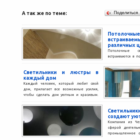
А так же по теме:
Поделиться
Потолочны
встраи
различных 
Потолочные св
встраиваются в п
решением в ди
недорогой цене 
Светильники и люстры в
по установке,...
каждый дом
Каждый человек, который любит свой
дом, прилагает все возможные усилия,
чтобы сделать дом уютным и красивым.
Для этого можно сделать...
Светильн
создают ую
Компания из Чех
сферой деятельн
промышленное ос
производство 