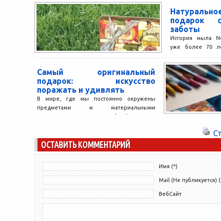
Натураль
подарок с
заботы
История мыла Ne
уже более 70 ле
появился у нас 
внимание...
Самый оригинальный
подарок: искусство
поражать и удивлять
В мире, где мы постоянно окружены
предметами и материальными
ценностями, подарок, способный заставить
нас улыбнуться, задуматься или даже
С
воскликнуть «Вау!»,...
ОСТАВИТЬ КОММЕНТАРИЙ
Имя (*)
Mail (Не публикуется) (
ВебСайт