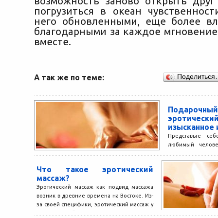
возможность заново открыть друг 
погрузиться в океан чувственнос
него обновленными, еще более в
благодарными за каждое мгновение
вместе.
А так же по теме:
Поделиться
Подарочный
эротичес
изысканное 
Представьте се
любимый челове
конверт и наход
чувственных удово
Что такое эротический
массаж?
Эротический массаж как подвид массажа
возник в древние времена на Востоке. Из-
за своей специфики, эротический массаж у
многих людей ассоциируется...