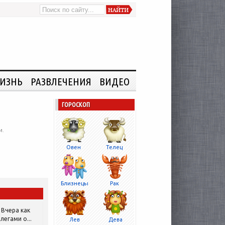
ИЗНЬ
РАЗВЛЕЧЕНИЯ
ВИДЕО
ГОРОСКОП
и.
Овен
Телец
Близнецы
Рак
Вчера как
легами о...
Лев
Дева