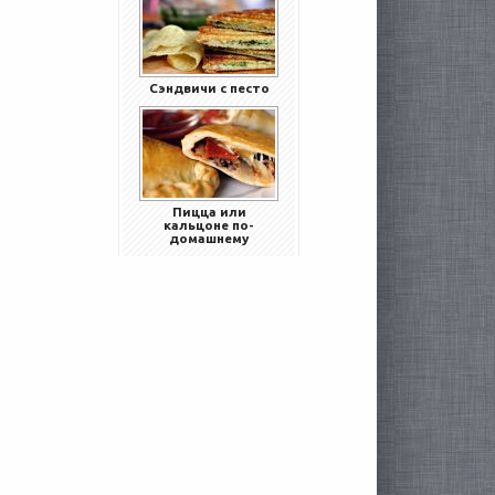
Сэндвичи с песто
Пицца или
кальцоне по-
домашнему