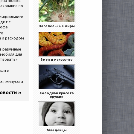
ена полиса:
ахование по
официального
дит с
Паралельные миры
кофе
то
 и расходом
за разумные
омобиля для
ствовать»
Змеи и искусство
ыши и
сы, минусы и
новости »
Холодная красота
оружия
Младенцы