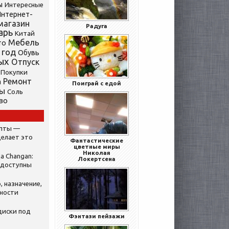
ы
Интересные
нтернет-
магазин
Радуга
арь
Китай
Мебель
то
 год
Обувь
ых
Отпуск
Покупки
Ремонт
а
Поиграй с едой
ты
Соль
во
ипты —
делает это
Фантастические
цветные миры
Николая
а Changan:
Локертсена
 доступны
, назначение,
нности
диски под
Фэнтази пейзажи