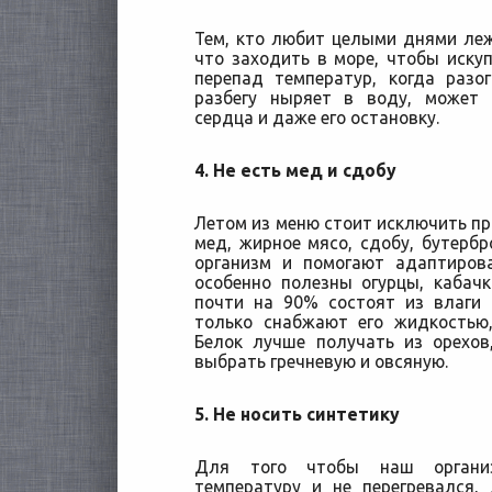
Тем, кто любит целыми днями леж
что заходить в море, чтобы искуп
перепад температур, когда разо
разбегу ныряет в воду, может 
сердца и даже его остановку.
4. Не есть мед и сдобу
Летом из меню стоит исключить пр
мед, жирное мясо, сдобу, бутер
организм и помогают адаптиров
особенно полезны огурцы, кабач
почти на 90% состоят из влаги 
только снабжают его жидкостью
Белок лучше получать из орехов
выбрать гречневую и овсяную.
5. Не носить синтетику
Для того чтобы наш органи
температуру и не перегревался