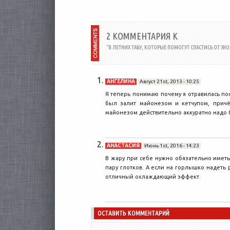
2 КОММЕНТАРИЯ К
“8 ЛЕТНИХ ТАБУ, КОТОРЫЕ ПОМОГУТ СПАСТИСЬ ОТ ЗНО
АНГЕЛИНА
Август 21st, 2013 - 10:25
Я теперь понимаю почему я отравилась пос
был залит майонезом и кетчупом, причём
майонезом действительно аккуратно надо 
АНАСТАСИЯ
Июнь 1st, 2016 - 14:23
В жару при себе нужно обязательно иметь
пару глотков. А если на горлышко надеть 
отличный охлаждающий эффект.
ОСТАВИТЬ КОММЕНТАРИЙ