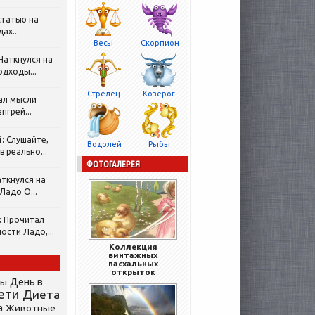
татью на
ах...
Весы
Скорпион
Наткнулся на
одходы...
Стрелец
Козерог
ал мысли
пгрей...
:
Слушайте,
Водолей
Рыбы
 реально...
ФОТОГАЛЕРЕЯ
ткнулся на
Ладо О...
:
Прочитал
ости Ладо,...
Коллекция
винтажных
пасхальных
открыток
День в
сы
ети
Диета
а
Животные