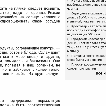
Из чего складывается ц
разбираем ипотечное стр
ать на пляже, следует помнить,
частям
аться, надо не торопясь. Резкий
Один день в сервисе 
гревшийся на солнце человек с
дилера SWM. Что происхо
спровоцировать спазм сосудов
машиной, пока вы пьёте 
Кроссовер на трассе: ч
происходит с комфортом
на дистанции 500+ км
Городской кроссовер 
деньги. Тест первого авт
тех, кто ещё учится «чув
одукты, согревающие изнутри, —
машину
броды, острые блюда. Охлаждают
Причины протечек кр
аться к жаре овощи и фрукты,
способы их устранения
ки, помидоры и баклажаны. Они
Плоская кровля — плю
и, попадая в наш организм, не
сферы применения
, но и забирают лишнее тепло.
Все 
, яиц и рыбы. Из круп следует
зм поддерживал нормальную
, должна быть соответствующая