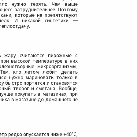
пло нужно терять. Чем выше
оцесс затруднительнее. Поэтому
ткани, которые не препятствуют
шелк. И никакой синтетики —
теплоотдачу.
в жару считаются пирожные с
при высокой температуре в них
олезнетворные микроорганизмы,
 Тем, кто летом любит делать
ясо нужно мариновать только в
ару быстро портятся и становятся
рный творог и сметана. Вообще,
учше покупать в магазинах, при
ика в магазине до домашнего не
етр редко опускается ниже +40°С,