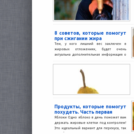
8 советов, которые помогут
при сжигании жира
Тем, у кого лишний вес заключен в
жировых отложениях, будет очень
актуальна дополнительная информация о
жиросжигании. Определенные хитрости
помогут желающим...
Продукты, которые помогут
похудеть. Часть первая
Яблоки Одно яблоко в день поможет вам
держать жировые клетки под контролем!
Это идеальный вариант для перекуса, так
как яблоки...