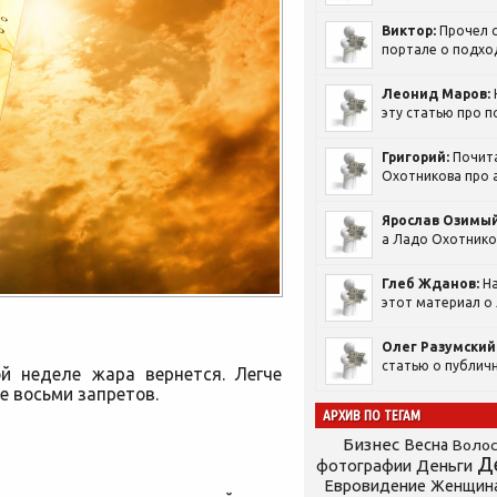
Виктор:
Прочел с
портале о подход
Леонид Маров:
эту статью про п
Григорий:
Почит
Охотникова про а
Ярослав Озимый
а Ладо Охотников
Глеб Жданов:
На
этот материал о 
Олег Разумский
статью о публичн
ой неделе жара вернется. Легче
 восьми запретов.
АРХИВ ПО ТЕГАМ
Бизнес
Весна
Воло
Д
фотографии
Деньги
Евровидение
Женщин