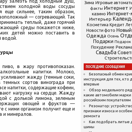
жару залезть под холодный
душ,
Зима
Игровые автомат
йствием холодной воды сосуды
Интернет
И
факты
я еще сильнее, таким образом,
Интернет-
казино
ивоположный — согревающий. Так
Календ
Интерьер
 принимать теплый, даже горячий
Косметика
Кредит
Ле
ружающей среды покажется ниже,
Новый
Новости фото
ьких детей можно поставить в
Отд
Одежда
Осень
 водой.
Подарки
Подарок
Похудение
Реклам
огурцы
Свадьба
Сове
Строительст
 пиво, в жару противопоказан.
ПОСЛЕДНИЕ СООБЩЕНИЯ
алкогольные напитки. Молоко,
Безопасный обмен кр
х усиливают жажду (темные соки,
инструкция для тех, кто 
з темных сортов винограда при
впервые
 все напитки, содержащие кофеин,
Обзор модельного ряд
вают нагрузку на сердце. Жажду
какие автомобили марки
дой с долькой лимона, зеленым
российским покупателям
держащих овощей и фруктов —
Резонатор: устройство
те с ними организм получит еще и
признаки износа и особе
 и минералов.
ремонта
Как подобрать литые 
шины