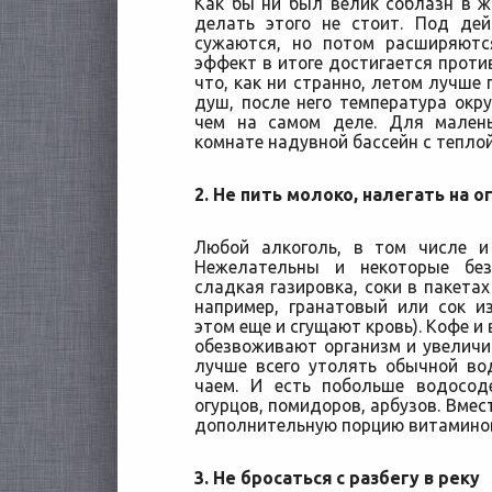
Как бы ни был велик соблазн в 
делать этого не стоит. Под де
сужаются, но потом расширяютс
эффект в итоге достигается прот
что, как ни странно, летом лучше
душ, после него температура ок
чем на самом деле. Для мален
комнате надувной бассейн с теплой
2. Не пить молоко, налегать на 
Любой алкоголь, в том числе и
Нежелательны и некоторые без
сладкая газировка, соки в пакета
например, гранатовый или сок и
этом еще и сгущают кровь). Кофе и
обезвоживают организм и увеличи
лучше всего утолять обычной во
чаем. И есть побольше водосо
огурцов, помидоров, арбузов. Вмес
дополнительную порцию витаминов
3. Не бросаться с разбегу в реку