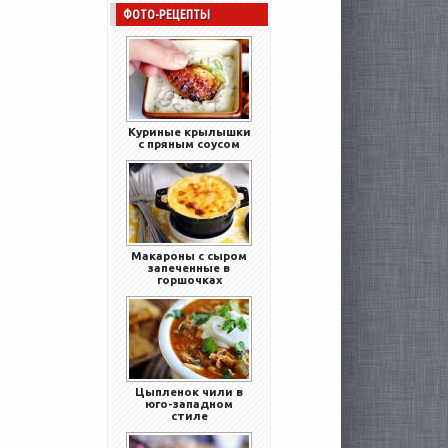
ФОТО-РЕЦЕПТЫ
Куриные крылышки
с пряным соусом
Макароны с сыром
запеченные в
горшочках
Цыпленок чили в
юго-западном
стиле