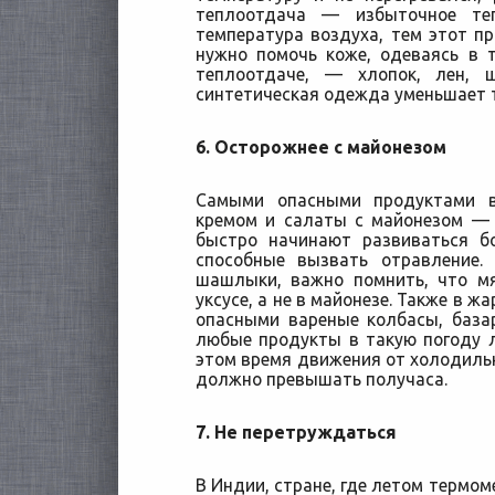
теплоотдача — избыточное те
температура воздуха, тем этот пр
нужно помочь коже, одеваясь в 
теплоотдаче, — хлопок, лен, 
синтетическая одежда уменьшает 
6. Осторожнее с майонезом
Самыми опасными продуктами 
кремом и салаты с майонезом — 
быстро начинают развиваться б
способные вызвать отравление.
шашлыки, важно помнить, что м
уксусе, а не в майонезе. Также в ж
опасными вареные колбасы, база
любые продукты в такую погоду л
этом время движения от холодильн
должно превышать получаса.
7. Не перетруждаться
В Индии, стране, где летом термом