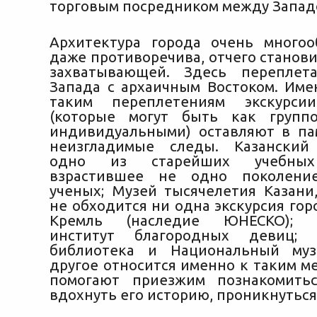
торговым посредником между Западо
Архитектура города очень многоо
даже противоречива, отчего станов
захватывающей. Здесь переплет
Запада с архаичным Востоком. Име
таким переплетениям экскурси
(которые могут быть как групп
индивидуальными) оставляют в па
неизгладимые следы. Казанский 
одно из старейших учебных
взрастившее не одно поколени
ученых; Музей тысячелетия Казани,
не обходится ни одна экскурсия гор
Кремль (наследие ЮНЕСКО); Р
институт благородных девиц; 
библиотека и Национальный му
другое относится именно к таким м
помогают приезжим познакомитьс
вдохнуть его историю, проникнуться