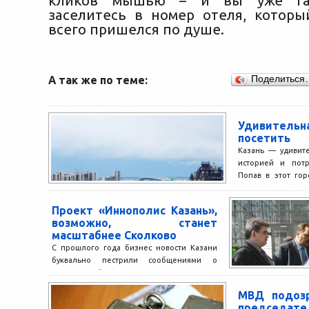
кликов мышью – и вы уже гар
заселитесь в номер отеля, котор
всего пришелся по душе.
А так же по теме:
Поделиться
Удивительн
посетить
Казань — удивит
историей и потр
Попав в этот го
отсидеться в отеле
Проект «Иннополис Казань»,
возможно, станет
масштабнее Сколково
С прошлого года бизнес новости Казани
буквально пестрили сообщениями о
предстоящей реализации проекта
создания инновационного центра
МВД подоз
«Иннополис Казань». Стоит отметить,...
председат