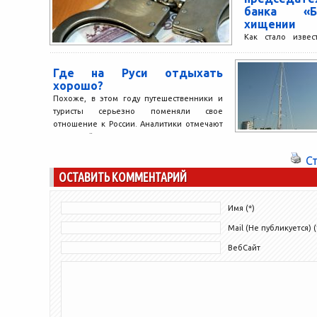
банка «Б
хищении
Как стало извес
председатель пр
Руслан Алимо
Где на Руси отдыхать
проведении фи
хорошо?
хищении средств б
Похоже, в этом году путешественники и
туристы серьезно поменяли свое
отношение к России. Аналитики отмечают
ощутимый рост интереса иностранных
туристов...
С
ОСТАВИТЬ КОММЕНТАРИЙ
Имя (*)
Mail (Не публикуется) (
ВебСайт