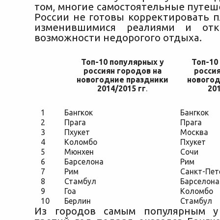
том, многие самостоятельные путеш
России не готовы корректировать п
изменившимися реалиями и отк
возможности недорогого отдыха.
Топ-10 популярных у
Топ-10
россиян городов на
россия
новогодние праздники
новогод
2014/2015 гг
.
201
1
Бангкок
Бангкок
2
Прага
Прага
3
Пхукет
Москва
4
Коломбо
Пхукет
5
Мюнхен
Сочи
6
Барселона
Рим
7
Рим
Санкт-Пет
8
Стамбул
Барселона
9
Гоа
Коломбо
10
Берлин
Стамбул
Из городов самым популярным у