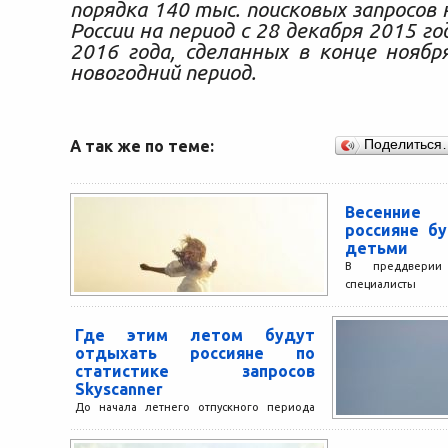
порядка 140 тыс. поисковых запросов 
России на период с 28 декабря 2015 го
2016 года, сделанных в конце ноябр
новогодний период.
А так же по теме:
Поделиться
Весенние 
россияне б
детьми
В преддверии
специалисты
туристического
составили топ-1
Где этим летом будут
россиян напра
отдыхать россияне по
ребенком...
статистике запросов
Skyscanner
До начала летнего отпускного периода
осталось меньше месяца – и многие
российские путешественники уже