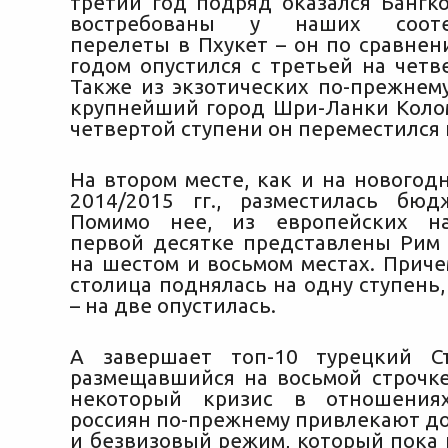
третий год подряд оказался Бангко
востребованы у наших соотеч
перелеты в Пхукет – он по сравне
годом опустился с третьей на четв
Также из экзотических по-прежнему
крупнейший город Шри-Ланки Колом
четвертой ступени он переместился 
На втором месте, как и на новогод
2014/2015 гг., разместилась бюд
Помимо нее, из европейских н
первой десятке представлены Рим 
на шестом и восьмом местах. Приче
столица поднялась на одну ступень,
– на две опустилась.
А завершает топ-10 турецкий Ст
размещавшийся на восьмой строчке
некоторый кризис в отношения
россиян по-прежнему привлекают д
и безвизовый режим, который пока 