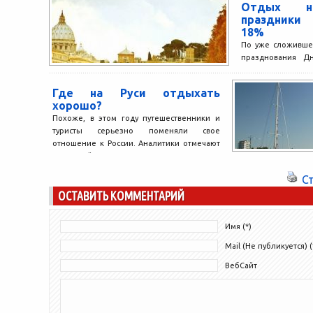
Отдых на
определились с тем, куда поедут.
праздники
Предлагающая...
18%
По уже сложивше
празднования Дн
россияне всегда 
небольшой отпуск,
Где на Руси отдыхать
хорошо?
Похоже, в этом году путешественники и
туристы серьезно поменяли свое
отношение к России. Аналитики отмечают
ощутимый рост интереса иностранных
туристов...
С
ОСТАВИТЬ КОММЕНТАРИЙ
Имя (*)
Mail (Не публикуется) (
ВебСайт