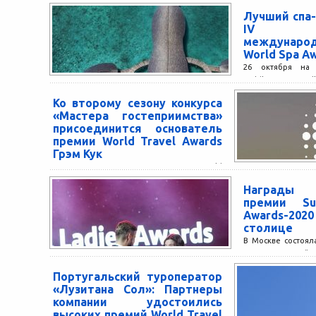
Лучший спа-
IV еж
междунар
World Spa Aw
26 октября на 
Maldives Vommul
церемония наг
Ко второму сезону конкурса
международной п
«Мастера гостеприимства»
2018....
присоединится основатель
премии World Travel Awards
Грэм Кук
Основатель и президент премии World
Travel Awards Грэм Кук поддержит второй
Награды М
сезон Всероссийского конкурса «Мастера
премии Suc
гостеприимства» президентской
Awards-20
платформы «Россия –...
столице
В Москве состоял
Международной пр
Awards-2020 Т
Португальский туроператор
теперь могут зая
«Лузитана Сол»: Партнеры
достаточно...
компании удостоились
высоких премий World Travel