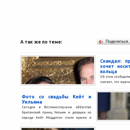
А так же по теме:
Поделиться
Скандал: п
хочет носи
кольца
Об этом сообщили
считает, что муж
украшения. Это
принцессу Кейт Мид
Фото со свадьбы Кейт и
Уильяма
Сегодня в Вестминстерском аббатстве
британский принц Уильям и девушка из
народа Кейт Миддлтон стали мужем и
женой. Для Англии это...