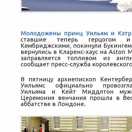
Молодожены принц Уильям и Кэт
ставшие теперь герцогом и
Кембриджскими, покинули Букингем
вернулись в Кларенс-хаус на Aston M
заправляется топливом из англ
сообщает пресс-служба королевского
В пятницу архиепископ Кентербе
Уильямс официально провозгл
Уильяма и Кейт Миддлтон муж
Церемония венчания прошла в Ве
аббатстве в Лондоне.