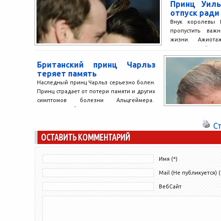
Принц Уиль
отпуск ради
Внук королевы Е
пропустить важ
жизни. Ажиота
первенца Кейт и У
Британский принц Чарльз
теряет память
Наследный принц Чарльз серьезно болен.
Принц страдает от потери памяти и других
симптомов болезни Альцгеймера.
Медики, наблюдающие за здоровьем
венценосной особы, уверены, что...
С
ОСТАВИТЬ КОММЕНТАРИЙ
Имя (*)
Mail (Не публикуется) (
ВебСайт