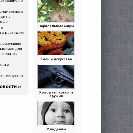
ахование по
официального
дит с
кофе
Паралельные миры
то
 и расходом
за разумные
омобиля для
ствовать»
Змеи и искусство
ыши и
сы, минусы и
новости »
Холодная красота
оружия
Младенцы