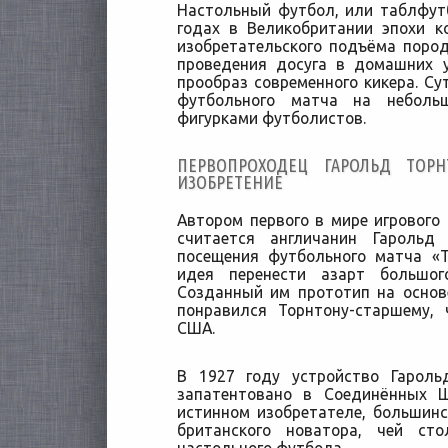
Настольный футбол, или таблфутб
годах в Великобритании эпохи к
изобретательского подъёма поро
проведения досуга в домашних 
прообраз современного кикера. Су
футбольного матча на неболь
фигурками футболистов.
ПЕРВОПРОХОДЕЦ ГАРОЛЬД ТОР
ИЗОБРЕТЕНИЕ
Автором первого в мире игрового
считается англичанин Гарольд
посещения футбольного матча «Т
идея перенести азарт большо
Созданный им прототип на основ
понравился Торнтону-старшему,
США.
В 1927 году устройство Гарол
запатентовано в Соединённых 
истинном изобретателе, большинс
британского новатора, чей ст