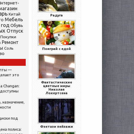
нтернет-
магазин
арь
Китай
Радуга
Мебель
то
 год
Обувь
ых
Отпуск
Покупки
Ремонт
а
ты
Соль
Поиграй с едой
во
ипты —
делает это
Фантастические
а Changan:
цветные миры
Николая
 доступны
Локертсена
, назначение,
нности
диски под
Фэнтази пейзажи
ена полиса: