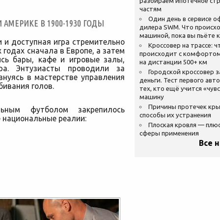
разбираем ипотечное стр
частям
Один день в сервисе 
 АМЕРИКЕ В 1900-1930 ГОДЫ
дилера SWM. Что происхо
машиной, пока вы пьёте 
и и доступная игра стремительно
Кроссовер на трассе: ч
 годах сначала в Европе, а затем
происходит с комфортом
сь бары, кафе и игровые залы,
на дистанции 500+ км
ра. Энтузиасты проводили за
Городской кроссовер 
внуясь в мастерстве управления
деньги. Тест первого авт
ивания голов.
тех, кто ещё учится «чув
машину
Причины протечек кр
ьным футболом закрепилось
способы их устранения
 национальные реалии:
Плоская кровля — плю
сферы применения
Все 