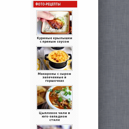
ФОТО-РЕЦЕПТЫ
Куриные крылышки
с пряным соусом
Макароны с сыром
запеченные в
горшочках
Цыпленок чили в
юго-западном
стиле