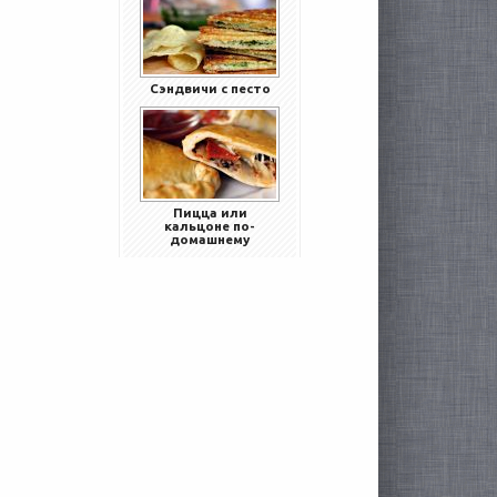
Сэндвичи с песто
Пицца или
кальцоне по-
домашнему