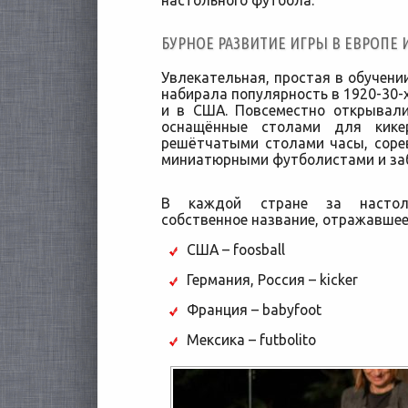
настольного футбола.
БУРНОЕ РАЗВИТИЕ ИГРЫ В ЕВРОПЕ И
Увлекательная, простая в обучени
набирала популярность в 1920-30-х
и в США. Повсеместно открывали
оснащённые столами для кике
решётчатыми столами часы, соре
миниатюрными футболистами и заб
В каждой стране за настол
собственное название, отражавшее
США – foosball
Германия, Россия – kicker
Франция – babyfoot
Мексика – futbolito