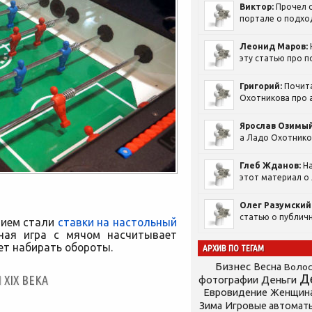
Виктор:
Прочел с
портале о подход
Леонид Маров:
эту статью про п
Григорий:
Почит
Охотникова про а
Ярослав Озимый
а Ладо Охотников
Глеб Жданов:
На
этот материал о 
Олег Разумский
статью о публичн
нием стали
ставки на настольный
чная игра с мячом насчитывает
ет набирать обороты.
АРХИВ ПО ТЕГАМ
Бизнес
Весна
Воло
Д
XIX ВЕКА
фотографии
Деньги
Евровидение
Женщин
Зима
Игровые автомат