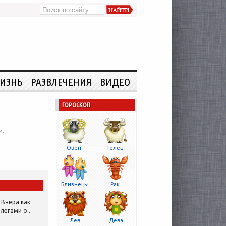
ИЗНЬ
РАЗВЛЕЧЕНИЯ
ВИДЕО
ГОРОСКОП
и.
Овен
Телец
Близнецы
Рак
Вчера как
легами о...
Лев
Дева