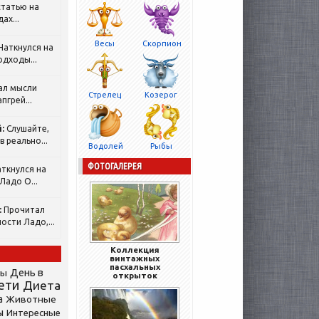
татью на
ах...
Весы
Скорпион
Наткнулся на
одходы...
ал мысли
Стрелец
Козерог
пгрей...
:
Слушайте,
 реально...
Водолей
Рыбы
ФОТОГАЛЕРЕЯ
ткнулся на
Ладо О...
:
Прочитал
ости Ладо,...
Коллекция
винтажных
пасхальных
День в
сы
открыток
ети
Диета
а
Животные
ы
Интересные