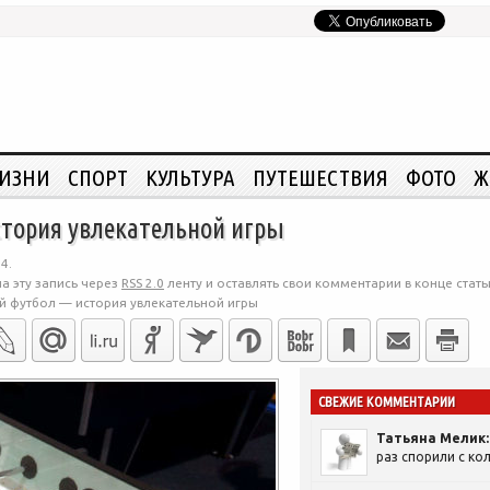
ЖИЗНИ
СПОРТ
КУЛЬТУРА
ПУТЕШЕСТВИЯ
ФОТО
Ж
тория увлекательной игры
4.
а эту запись через
RSS 2.0
ленту и оставлять свои комментарии в конце стать
й футбол — история увлекательной игры
СВЕЖИЕ КОММЕНТАРИИ
Татьяна Мелик:
раз спорили с кол