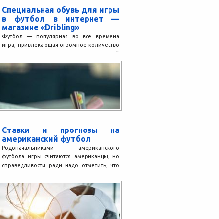
Специальная обувь для игры
в футбол в интернет —
магазине «Dribling»
Футбол — популярная во все времена
игра, привлекающая огромное количество
поклонников и желающих принять в ней
участие лично. Командный вид...
Ставки и прогнозы на
американский футбол
Родоначальниками американского
футбола игры считаются американцы, но
справедливости ради надо отметить, что
сама концепция и правила бейсбола
позаимствованы у русской...