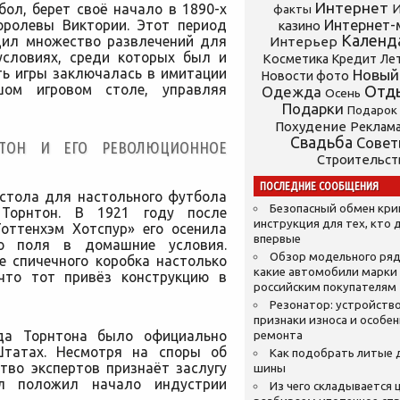
Интернет
ол, берет своё начало в 1890-х
И
факты
оролевы Виктории. Этот период
Интернет-
казино
Календ
дил множество развлечений для
Интерьер
условиях, среди которых был и
Косметика
Кредит
Ле
ть игры заключалась в имитации
Новый
Новости фото
шом игровом столе, управляя
Отд
Одежда
Осень
Подарки
Подарок
Похудение
Реклам
Свадьба
Сове
НТОН И ЕГО РЕВОЛЮЦИОННОЕ
Строительст
ПОСЛЕДНИЕ СООБЩЕНИЯ
 стола для настольного футбола
Безопасный обмен кр
 Торнтон. В 1921 году после
инструкция для тех, кто 
оттенхэм Хотспур» его осенила
впервые
го поля в домашние условия.
Обзор модельного ряд
е спичечного коробка настолько
какие автомобили марки
 что тот привёз конструкцию в
российским покупателям
Резонатор: устройство
признаки износа и особе
ьда Торнтона было официально
ремонта
Штатах. Несмотря на споры об
Как подобрать литые 
тво экспертов признаёт заслугу
шины
ол положил начало индустрии
Из чего складывается ц