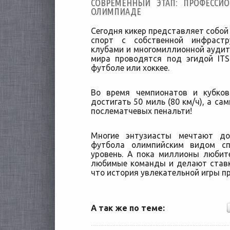
СОВРЕМЕННЫЙ ЭТАП: ПРОФЕССИ
ОЛИМПИАДЕ
Сегодня кикер представляет собо
спорт с собственной инфрастру
клубами и многомиллионной ауди
мира проводятся под эгидой IT
футболе или хоккее.
Во время чемпионатов и кубко
достигать 50 миль (80 км/ч), а са
послематчевых пенальти!
Многие энтузиасты мечтают до
футбола олимпийским видом с
уровень. А пока миллионы любит
любимые команды и делают ставк
что история увлекательной игры п
А так же по теме: