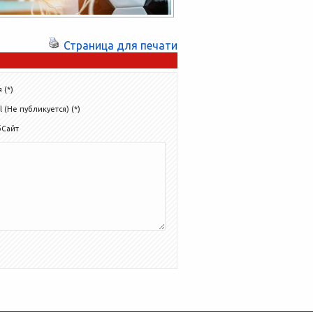
Страница для печати
 (*)
l (Не публикуется) (*)
бСайт