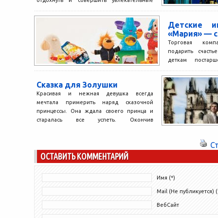
экскурсионные туры, которые не оставят...
Детские и
«Мария» — с
Торговая ком
подарить счасть
деткам постар
интересного вре
папам. Фирма...
Сказка для Золушки
Красивая и нежная девушка всегда
мечтала примерить наряд сказочной
принцессы. Она ждала своего принца и
старалась все успеть. Окончив
университет,...
С
ОСТАВИТЬ КОММЕНТАРИЙ
Имя (*)
Mail (Не публикуется) (
ВебСайт