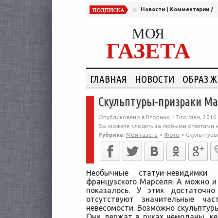
Новости
|
Комментарии
/
МОЯ
ГАЗЕТА
ГЛАВНАЯ
НОВОСТИ
ОБРАЗ 
Скульптуры-призраки Ма
Опубликовано в Вторник, 17-го Мая, 2016.
Вы можете следить за любыми ответами н
Рубрика:
Моя газета
>
Фото
>
Скульптуры
Необычные статуи-невидимки
французского Марселя. А можно и 
показалось. У этих достаточн
отсутствуют значительные ча
невесомости. Возможно скульптур
Они держат в руках чемоданы, кей