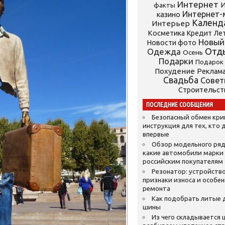
Интернет
И
факты
Интернет-
казино
Календ
Интерьер
Косметика
Кредит
Ле
Новый
Новости фото
Отд
Одежда
Осень
Подарки
Подарок
Похудение
Реклам
Свадьба
Сове
Строительст
ПОСЛЕДНИЕ СООБЩЕНИЯ
Безопасный обмен кр
инструкция для тех, кто 
впервые
Обзор модельного ряд
какие автомобили марки
российским покупателям
Резонатор: устройство
признаки износа и особе
ремонта
Как подобрать литые 
шины
Из чего складывается ц