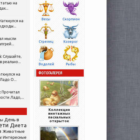
татью на
ах...
Весы
Скорпион
Наткнулся на
одходы...
ал мысли
Стрелец
Козерог
пгрей...
:
Слушайте,
 реально...
Водолей
Рыбы
ФОТОГАЛЕРЕЯ
ткнулся на
Ладо О...
:
Прочитал
ости Ладо,...
Коллекция
винтажных
пасхальных
День в
сы
открыток
ети
Диета
а
Животные
ы
Интересные