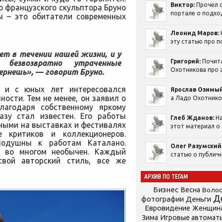
Виктор:
Прочел с
о французского скульптора Бруно
портале о подход
ы – это обитатели современных
Леонид Маров:
эту статью про п
ет в течении нашей жизни, и у
Григорий:
Почит
 безвозвратно утраченные
Охотникова про а
ернешь», — говорит Бруно.
у и с юных лет интересовался
Ярослав Озимый
ности. Тем не менее, он заявил о
а Ладо Охотников
Благодаря собственному яркому
азу стал известен. Его работы
Глеб Жданов:
На
ными на выставках и фестивалях
этот материал о 
е критиков и коллекционеров.
нодушны к работам Каталано.
Олег Разумский
о во многом необычен. Каждый
статью о публичн
свой авторский стиль, все же
АРХИВ ПО ТЕГАМ
Бизнес
Весна
Воло
Д
фотографии
Деньги
Евровидение
Женщин
Зима
Игровые автомат