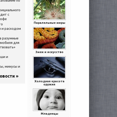
ахование по
официального
дит с
кофе
Паралельные миры
то
 и расходом
за разумные
омобиля для
ствовать»
Змеи и искусство
ыши и
сы, минусы и
новости »
Холодная красота
оружия
Младенцы