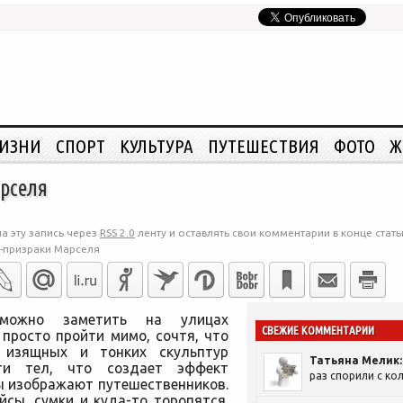
ЖИЗНИ
СПОРТ
КУЛЬТУРА
ПУТЕШЕСТВИЯ
ФОТО
Ж
рселя
а эту запись через
RSS 2.0
ленту и оставлять свои комментарии в конце стать
-призраки Марселя
 можно заметить на улицах
СВЕЖИЕ КОММЕНТАРИИ
просто пройти мимо, сочтя, что
о изящных и тонких скульптур
Татьяна Мелик:
сти тел, что создает эффект
раз спорили с кол
ы изображают путешественников.
сы, сумки и куда-то торопятся.