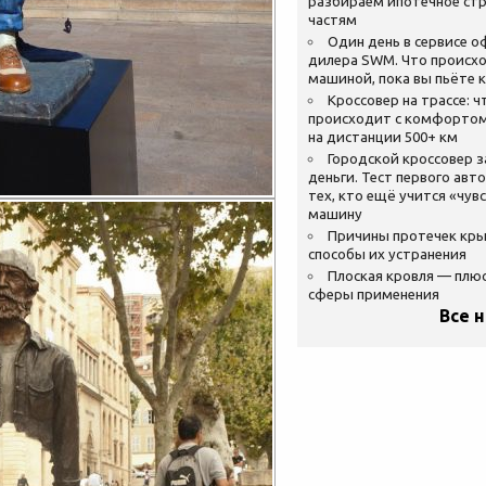
разбираем ипотечное стр
частям
Один день в сервисе 
дилера SWM. Что происхо
машиной, пока вы пьёте 
Кроссовер на трассе: ч
происходит с комфортом
на дистанции 500+ км
Городской кроссовер 
деньги. Тест первого авт
тех, кто ещё учится «чув
машину
Причины протечек кр
способы их устранения
Плоская кровля — плю
сферы применения
Все 