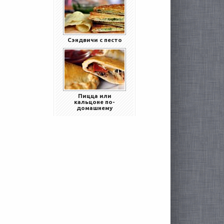
Сэндвичи с песто
Пицца или
кальцоне по-
домашнему