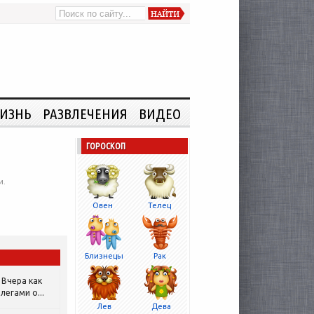
ИЗНЬ
РАЗВЛЕЧЕНИЯ
ВИДЕО
ГОРОСКОП
и.
Овен
Телец
Близнецы
Рак
Вчера как
легами о...
Лев
Дева