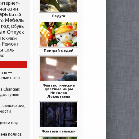
нтернет-
магазин
арь
Китай
Радуга
Мебель
то
 год
Обувь
ых
Отпуск
Покупки
Ремонт
а
ты
Соль
Поиграй с едой
во
ипты —
делает это
Фантастические
а Changan:
цветные миры
Николая
 доступны
Локертсена
, назначение,
нности
диски под
Фэнтази пейзажи
ена полиса: