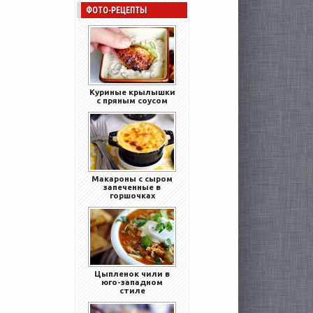
ФОТО-РЕЦЕПТЫ
Куриные крылышки
с пряным соусом
Макароны с сыром
запеченные в
горшочках
Цыпленок чили в
юго-западном
стиле