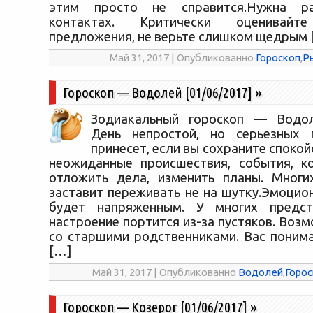
этим просто не справится.Нужна ра
контактах. Критически оценивайт
предложения, не верьте слишком щедрым 
Май 31, 2017 | Опубликованно
Гороскоп
,
Р
Гороскоп — Водолей [01/06/2017]
»
Зодиакальный гороскоп — Водоле
День непростой, но серьезных
принесет, если вы сохраните споко
неожиданные происшествия, события, к
отложить дела, изменить планы. Многи
заставит переживать не на шутку.Эмоцио
будет напряженным. У многих предст
настроение портится из-за пустяков. Во
со старшими родственниками. Вас поним
[…]
Май 31, 2017 | Опубликованно
Водолей
,
Горос
Гороскоп — Козерог [01/06/2017]
»