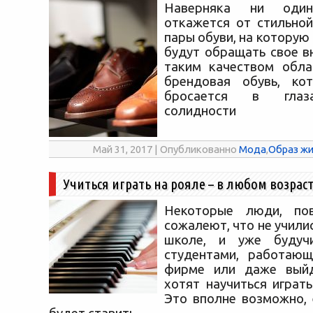
Наверняка ни оди
откажется от стильной
пары обуви, на котору
будут обращать свое в
таким качеством обла
брендовая обувь, ко
бросается в глаза
солидности
Май 31, 2017 | Опубликованно
Мода
,
Образ жи
Учиться играть на рояле – в любом возрас
Некоторые люди, пов
сожалеют, что не учили
школе, и уже будуч
студентами, работающ
фирме или даже вый
хотят научиться играт
Это вполне возможно, 