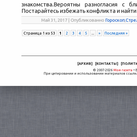
знакомства.Вероятны разногласия с бл
Постарайтесь избежать конфликта и найти
Май 31, 2017 | Опубликованно
Гороскоп
,
Стре
Страница 1 из 53
1
2
3
4
5
...
»
Последняя »
[
АРХИВ
]
[
КОНТАКТЫ
]
[
ПОЛИТ
© 2007-2026
Моя газета
• 
При цитировании и использовании материалов ссылка,