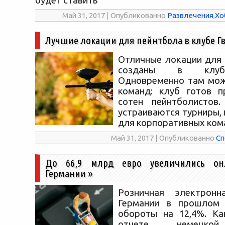
будет ставить
Май 31, 2017 | Опубликованно
Развлечения
,
Хо
Лучшие локации для пейнтбола в клубе Г
Отличные локации для 
созданы в клубе
Одновременно там мож
команд: клуб готов п
сотен пейнтболистов.
устраиваются турниры,
для корпоративных ком
Май 31, 2017 | Опубликованно
Сп
До 66,9 млрд евро увеличились он
Германии
»
Розничная электрон
Германии в прошлом 
обороты на 12,4%. Ка
отчете немецкой