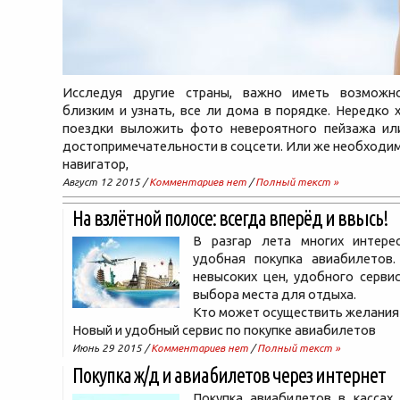
Исследуя другие страны, важно иметь возможн
близким и узнать, все ли дома в порядке. Нередко х
поездки выложить фото невероятного пейзажа ил
достопримечательности в соцсети. Или же необходи
навигатор,
Август 12 2015 /
Комментариев нет
/
Полный текст »
На взлётной полосе: всегда вперёд и ввысь!
В разгар лета многих интере
удобная покупка авиабилетов
невысоких цен, удобного серви
выбора места для отдыха.
Кто может осуществить желания
Новый и удобный сервис по покупке авиабилетов
Июнь 29 2015 /
Комментариев нет
/
Полный текст »
Покупка ж/д и авиабилетов через интернет
Покупка авиабилетов в кассах 