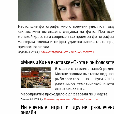
Настоящие фотографы много времени уделяют тому,
как должны выглядеть девушки на фото. При все
женской красоты и современных приемов фотографии,
мастерам пленки и цифры удается запечатлеть пре
прекрасного пола
Апрель 4 2013 /
Комментариев нет
/
Полный текст »
«Мнев и К» на выставке «Охота и рыболовств
В марте в столице нашей родин
Москве прошла выставка под наз
рыболовство на Руси–201
участников тематической выст
«ПКФ «Мнев и К».
Мероприятие проходило с 27 февраля по 3 марта.
Март 28 2013 /
Комментариев нет
/
Полный текст »
Интересные игры и другие развлечен
онлайн